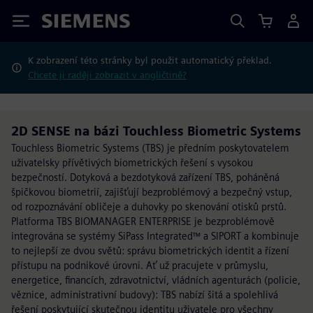
Siemens
K zobrazení této stránky byl použit automatický překlad.
Chcete ji raději zobrazit v angličtině?
2D SENSE na bázi Touchless Biometric Systems
Touchless Biometric Systems (TBS) je předním poskytovatelem
uživatelsky přívětivých biometrických řešení s vysokou
bezpečností. Dotyková a bezdotyková zařízení TBS, poháněná
špičkovou biometrií, zajišťují bezproblémový a bezpečný vstup,
od rozpoznávání obličeje a duhovky po skenování otisků prstů.
Platforma TBS BIOMANAGER ENTERPRISE je bezproblémově
integrována se systémy SiPass Integrated™ a SIPORT a kombinuje
to nejlepší ze dvou světů: správu biometrických identit a řízení
přístupu na podnikové úrovni. Ať už pracujete v průmyslu,
energetice, financích, zdravotnictví, vládních agenturách (policie,
věznice, administrativní budovy): TBS nabízí šitá a spolehlivá
řešení poskytující skutečnou identitu uživatele pro všechny