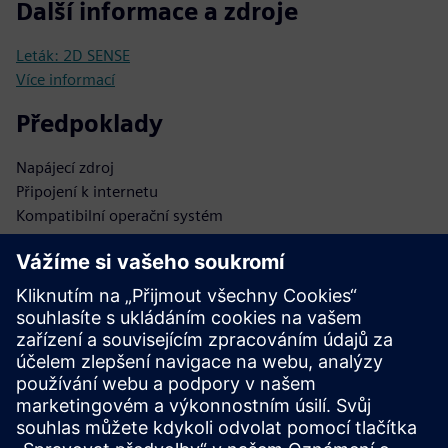
Další informace a zdroje
Leták: 2D SENSE
Více informací
Předpoklady
Napájecí zdroj
Připojení k internetu
Kompatibilní operační systém
Biometrická databáze
Zabezpečené ukládání dat
Integrační API
Přístup správce
Softwarové aktualizace
Síťová infrastruktura
Security protokoly
Databáze uživatelů
Ověřovací protokoly