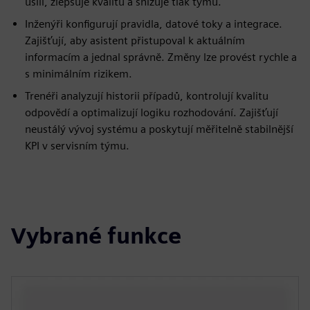
úsilí, zlepšuje kvalitu a snižuje tlak týmu.
Inženýři konfigurují pravidla, datové toky a integrace.
Zajišťují, aby asistent přistupoval k aktuálním
informacím a jednal správně. Změny lze provést rychle a
s minimálním rizikem.
Trenéři analyzují historii případů, kontrolují kvalitu
odpovědí a optimalizují logiku rozhodování. Zajišťují
neustálý vývoj systému a poskytují měřitelně stabilnější
KPI v servisním týmu.
Vybrané funkce