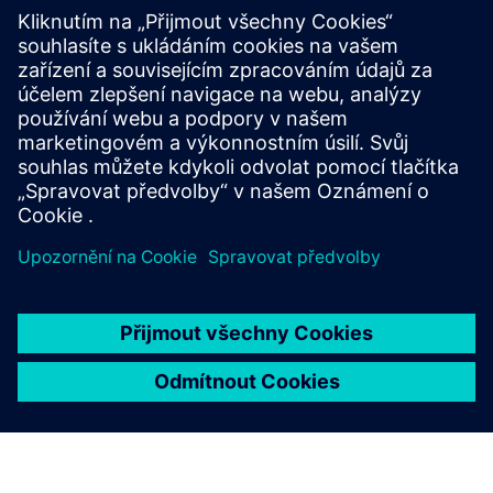
stávajícími IT systémy?
Které komunikační kanály jsou
podporovány?