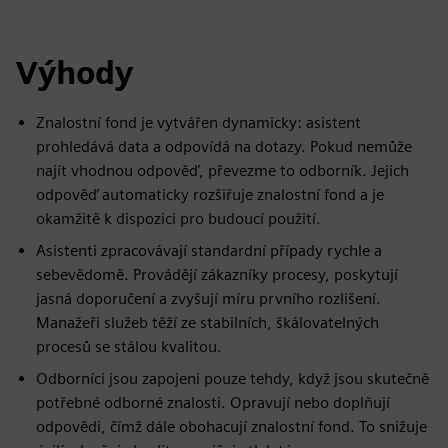
Výhody
Znalostní fond je vytvářen dynamicky: asistent
prohledává data a odpovídá na dotazy. Pokud nemůže
najít vhodnou odpověď, převezme to odborník. Jejich
odpověď automaticky rozšiřuje znalostní fond a je
okamžitě k dispozici pro budoucí použití.
Asistenti zpracovávají standardní případy rychle a
sebevědomě. Provádějí zákazníky procesy, poskytují
jasná doporučení a zvyšují míru prvního rozlišení.
Manažeři služeb těží ze stabilních, škálovatelných
procesů se stálou kvalitou.
Odborníci jsou zapojeni pouze tehdy, když jsou skutečně
potřebné odborné znalosti. Opravují nebo doplňují
odpovědi, čímž dále obohacují znalostní fond. To snižuje