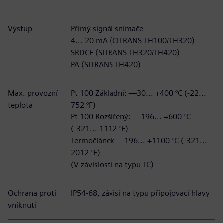
Výstup
Přímý signál snímače
4... 20 mA (CITRANS TH100/TH320)
SRDCE (SITRANS TH320/TH420)
PA (SITRANS TH420)
Max. provozní
Pt 100 Základní: —30... +400 °C (-22...
teplota
752 °F)
Pt 100 Rozšířený: —196... +600 °C
(-321... 1112 °F)
Termočlánek —196... +1100 °C (-321...
2012 °F)
(V závislosti na typu TC)
Ochrana proti
IP54-68, závisí na typu připojovací hlavy
vniknutí