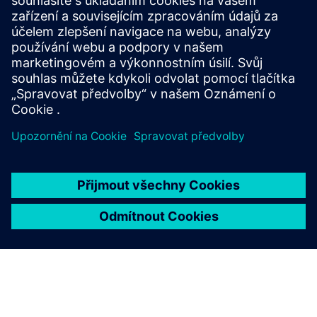
Head-mount temperature transmitters for reliable
measurement, easy integration and advanced
diagnostics, from standard to high-availability
applications.