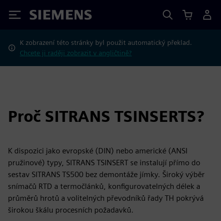
Siemens
K zobrazení této stránky byl použit automatický překlad.
Chcete ji raději zobrazit v angličtině?
Proč SITRANS TSINSERTS?
K dispozici jako evropské (DIN) nebo americké (ANSI
pružinové) typy, SITRANS TSINSERT se instalují přímo do
sestav SITRANS TS500 bez demontáže jímky. Široký výběr
snímačů RTD a termočlánků, konfigurovatelných délek a
průměrů hrotů a volitelných převodníků řady TH pokrývá
širokou škálu procesních požadavků.