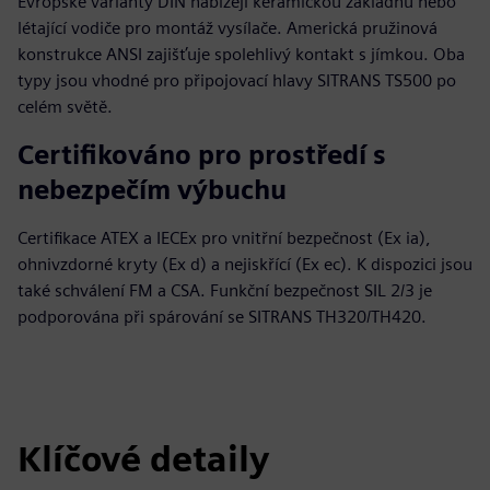
Evropské varianty DIN nabízejí keramickou základnu nebo
létající vodiče pro montáž vysílače. Americká pružinová
konstrukce ANSI zajišťuje spolehlivý kontakt s jímkou. Oba
typy jsou vhodné pro připojovací hlavy SITRANS TS500 po
celém světě.
Certifikováno pro prostředí s
nebezpečím výbuchu
Certifikace ATEX a IECEx pro vnitřní bezpečnost (Ex ia),
ohnivzdorné kryty (Ex d) a nejiskřící (Ex ec). K dispozici jsou
také schválení FM a CSA. Funkční bezpečnost SIL 2/3 je
podporována při spárování se SITRANS TH320/TH420.
Klíčové detaily