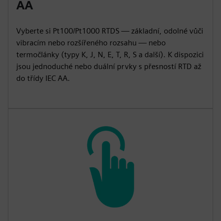
AA
Vyberte si Pt100/Pt1000 RTDS — základní, odolné vůči
vibracím nebo rozšířeného rozsahu — nebo
termočlánky (typy K, J, N, E, T, R, S a další). K dispozici
jsou jednoduché nebo duální prvky s přesností RTD až
do třídy IEC AA.