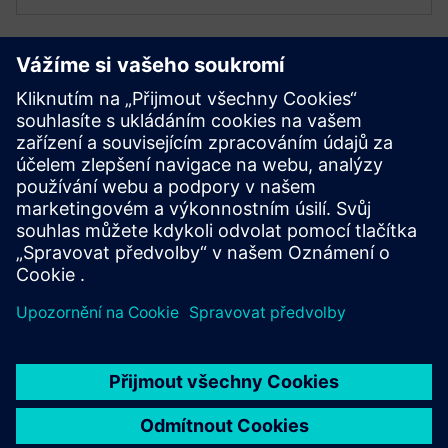
Další zdroje
Návod k obsluze
SITRANS FMS400