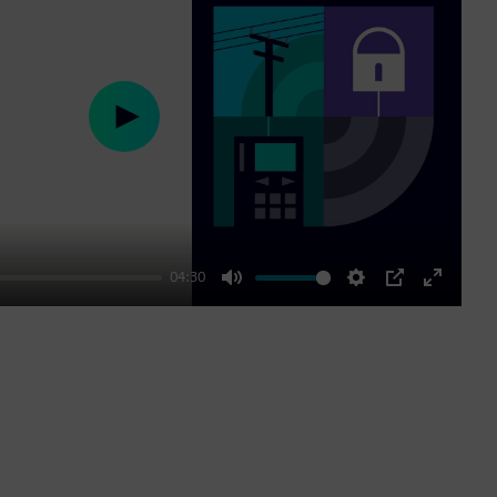
Play
04:30
Mute
Settings
PIP
Enter
fullscre