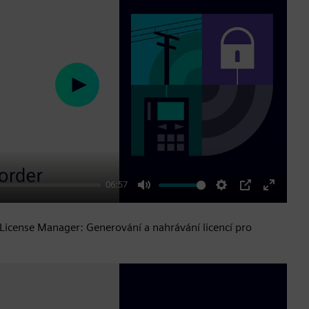
Play
06:57
Mute
Settings
PIP
Enter
fullscre
icense Manager: Generování a nahrávání licencí pro