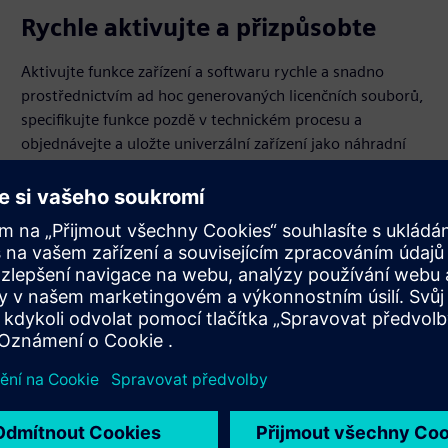
Rychle aktivujte a přizpůsobte
Aktivujte funkce zařízení a softwaru rychle a snadno
prostřednictvím ad hoc generovaných licenčních souborů,
specifikujte funkce pozdě v technickém procesu a
objednávejte a uložte univerzální zařízení jako náhradní
díly.