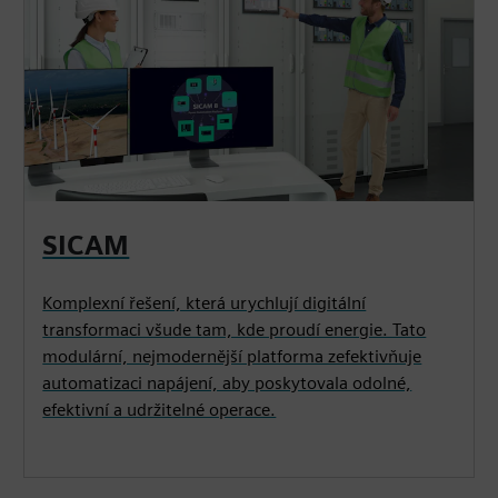
SICAM
Komplexní řešení, která urychlují digitální
transformaci všude tam, kde proudí energie. Tato
modulární, nejmodernější platforma zefektivňuje
automatizaci napájení, aby poskytovala odolné,
efektivní a udržitelné operace.