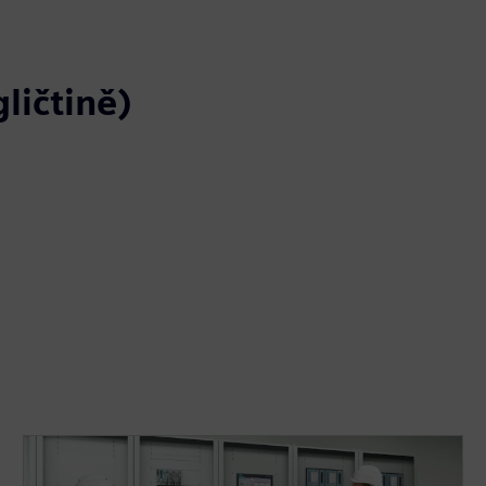
ličtině)