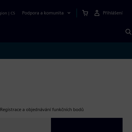
Podpora a komunita
Přihlášení
gion
|
CS
H
p
A
S
Registrace a objednávání funkčních bodů