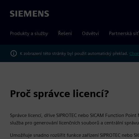
Siemens
Produkty a služby
Řešení
Odvětví
Partnerská síť
K zobrazení této stránky byl použit automatický překlad.
Chcet
Proč správce licencí?
Správce licencí, dříve SIPROTEC nebo SICAM Function Point 
služba pro generování licenčních souborů a centrální správ
Umožňuje snadno rozšířit funkce zařízení SIPROTEC nebo SI