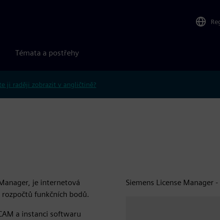
Re
Témata a postřehy
e ji raději zobrazit v angličtině?
Manager, je internetová
Siemens License Manager - 
u rozpočtů funkčních bodů.
CAM a instanci softwaru