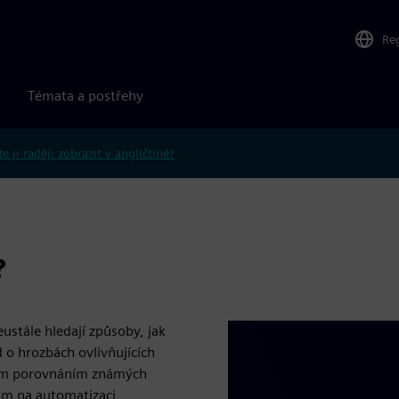
Re
Témata a postřehy
e ji raději zobrazit v angličtině?
?
ustále hledají způsoby, jak
 o hrozbách ovlivňujících
kým porovnáním známých
ům na automatizaci