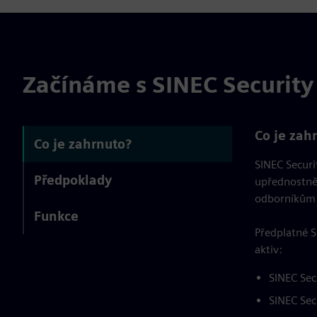
Začínáme s SINEC Security
Co je zah
Co je zahrnuto?
SINEC Securi
Předpoklady
upřednostnět
odborníkům n
Funkce
Předplatné S
aktiv:
SINEC Sec
SINEC Sec