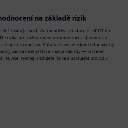
odnocení na základě rizik
složitost v jasnost. Automaticky strukturujte síť OT do
te rizika pro každou zónu a komunikaci a stanovte jim
kritičnosti a expozice. Automatizované a konkrétní návrhy
cenný čas na inženýrství a snižují náklady — takže se
í nejvíce, rychleji snižujete rizika a udržujete provoz v