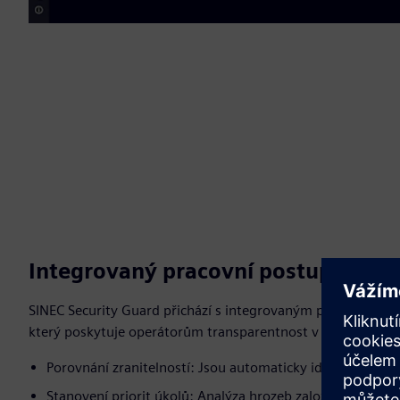
Integrovaný pracovní postup správy
SINEC Security Guard přichází s integrovaným pracovním po
který poskytuje operátorům transparentnost v jejich dílně.
Porovnání zranitelností: Jsou automaticky identifikovány 
Stanovení priorit úkolů: Analýza hrozeb založená na rizicí