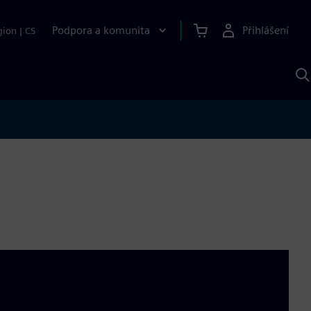
Podpora a komunita
Přihlášení
gion
|
CS
H
p
A
S