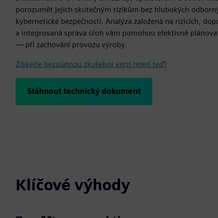
porozumět jejich skutečným rizikům bez hlubokých odbornýc
kybernetické bezpečnosti. Analýza založená na rizicích, dop
a integrovaná správa úloh vám pomohou efektivně plánovat
— při zachování provozu výroby.
Získejte bezplatnou zkušební verzi hned teď!
Stáhnout technický dokument
Klíčové výhody