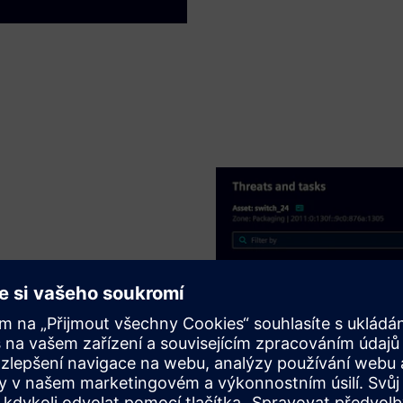
 zranitelností
stupem správy zranitelností,
a přiřazeny k inventáři aktiv
ch specifická pro vaše