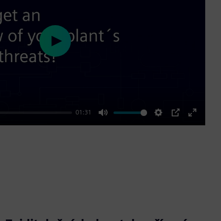
Play
01:31
Mute
Settings
PIP
Enter
fullscre