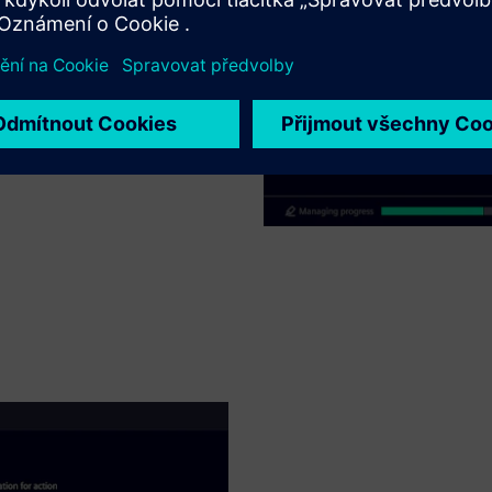
olů pro přiřazování