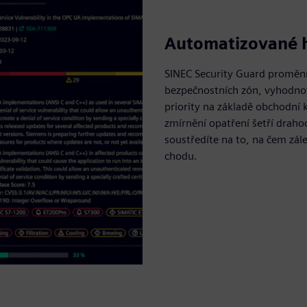
Automatizované h
SINEC Security Guard promění 
bezpečnostních zón, vyhodnoť
priority na základě obchodní 
zmírnění opatření šetří draho
soustředíte na to, na čem zálež
chodu.