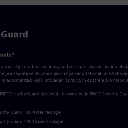
 Guard
rnuto?
ty Guard je intuitivní cloudový software pro zlepšení kybernetick
e je a zapojte se do zmírňujících opatření. Tato nabídka Softw
a automatizaci klíč k provádění správných opatření pro mapován
INEC Security Guard opravňuje k nasazení do SINEC Security Guard 
urity Guard 100 Asset Package
urity Guard 1000 Asset Package