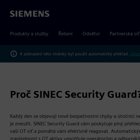
Siemens
Produkty a služby
Řešení
Odvětví
Partnerská síť
K zobrazení této stránky byl použit automatický překlad.
Chcet
Proč SINEC Security Guard
Každý den se objevují nové bezpečnostní chyby a útočníci ne
je zneužít. SINEC Security Guard vám poskytuje plný přehled
vaši OT síť a pomáhá vám efektivně reagovat. Automatic
zranitelností s OT aktivy umožňuje operátorům a odborník