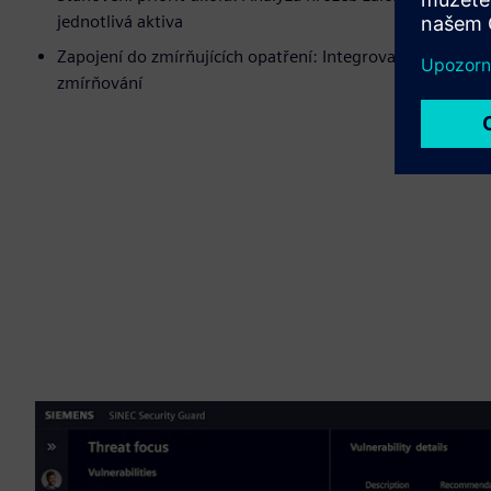
jednotlivá aktiva
Zapojení do zmírňujících opatření: Integrovaná správa úk
zmírňování