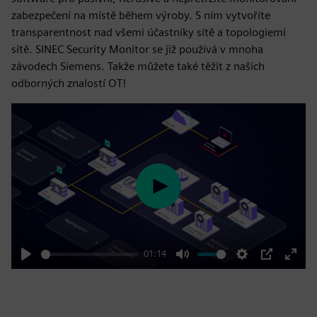
zabezpečení na místě během výroby. S ním vytvoříte
transparentnost nad všemi účastníky sítě a topologiemi
sítě. SINEC Security Monitor se již používá v mnoha
závodech Siemens. Takže můžete také těžit z našich
odborných znalostí OT!
Play
01:14
Play
Mute
Settings
PIP
Enter
fulls