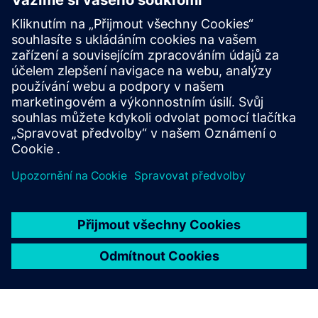
Kybernetická bezpečnost pro průmysl
Bezpečnostní informace
Aby bylo možné chránit zařízení, systémy, stroje a sítě před
kybernetickými hrozbami, je nutné implementovat — a