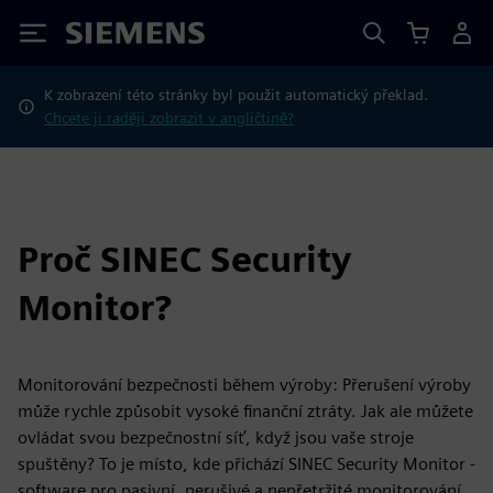
Siemens
K zobrazení této stránky byl použit automatický překlad.
Chcete ji raději zobrazit v angličtině?
Proč SINEC Security
Monitor?
Monitorování bezpečnosti během výroby: Přerušení výroby
může rychle způsobit vysoké finanční ztráty. Jak ale můžete
ovládat svou bezpečnostní síť, když jsou vaše stroje
spuštěny? To je místo, kde přichází SINEC Security Monitor -
software pro pasivní, nerušivé a nepřetržité monitorování