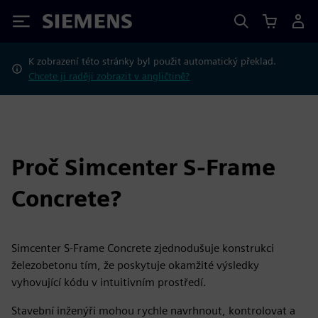
Siemens
K zobrazení této stránky byl použit automatický překlad.
Chcete ji raději zobrazit v angličtině?
Proč Simcenter S-Frame
Concrete?
Simcenter S-Frame Concrete zjednodušuje konstrukci
železobetonu tím, že poskytuje okamžité výsledky
vyhovující kódu v intuitivním prostředí.
Stavební inženýři mohou rychle navrhnout, kontrolovat a