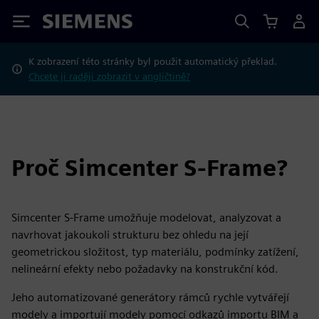
Siemens
K zobrazení této stránky byl použit automatický překlad.
Chcete ji raději zobrazit v angličtině?
Proč Simcenter S-Frame?
Simcenter S-Frame umožňuje modelovat, analyzovat a
navrhovat jakoukoli strukturu bez ohledu na její
geometrickou složitost, typ materiálu, podmínky zatížení,
nelineární efekty nebo požadavky na konstrukční kód.
Jeho automatizované generátory rámců rychle vytvářejí
modely a importují modely pomocí odkazů importu BIM a