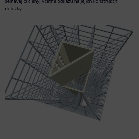
selhávající členy, včetně odkazů na jejich konstrukční
doložky.