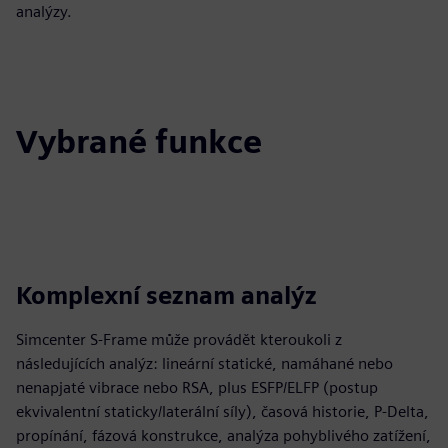
analýzy.
Vybrané funkce
Komplexní seznam analýz
Simcenter S-Frame může provádět kteroukoli z
následujících analýz: lineární statické, namáhané nebo
nenapjaté vibrace nebo RSA, plus ESFP/ELFP (postup
ekvivalentní staticky/laterální síly), časová historie, P-Delta,
propínání, fázová konstrukce, analýza pohyblivého zatížení,