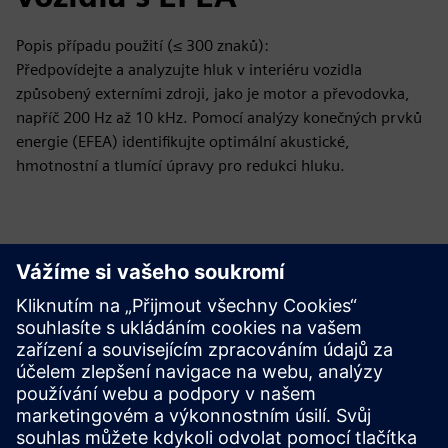
Popis případu použití (≤ 300 znaků):
Předpovídejte a analyzujte hluk v interiéru vozidla
způsobený externími zdroji, jako je motor a převodovka,
napříč 200 Hz až 10 kHz. Pomocí analýzy konečných prvků
energie (EFEA) identifikujte optimální akustické,
hmotnostní a tlumící úpravy pro redukci hluku.
Projděte si zdroje a
související produkty
Další informace a zdroje
Stáhněte si EFEA a Hybrid FEA zde