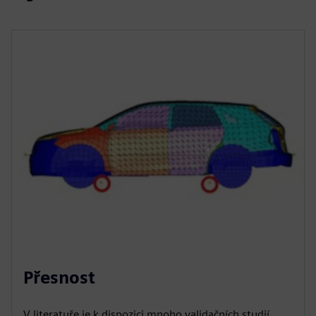
Přesnost
V literatuře je k dispozici mnoho validačních studií,