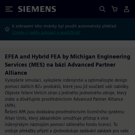
Siemens
K zobrazení této stránky byl použit automatický překlad.
Chcete ji raději zobrazit v angličtině?
EFEA and Hybrid FEA by Michigan Engineering
Services (MES) na bázi Advanced Partner
Alliance
Vylepšete simulaci, vylepšete inženýrství a optimalizujte design
pomocí dalších 82+ produktů, které jsou již součástí vaší nabídky.
Objevte řešení třetích stran z jediného jednotného zdroje, který
znáte a důvěřujete prostřednictvím Advanced Partner Alliance
(APA).
Řešení APA jsou dodávána prostřednictvím licenčního systému
Altair Units, který zákazníkům umožňuje přístup k více
inženýrským nástrojům pomocí sdíleného fondu licencí. To
snižuje překážky přijetí a zjednodušuje zadávání zakázek pro vaše