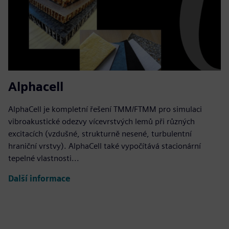
Alphacell
AlphaCell je kompletní řešení TMM/FTMM pro simulaci
vibroakustické odezvy vícevrstvých lemů při různých
excitacích (vzdušné, strukturně nesené, turbulentní
hraniční vrstvy). AlphaCell také vypočítává stacionární
tepelné vlastnosti...
Další informace