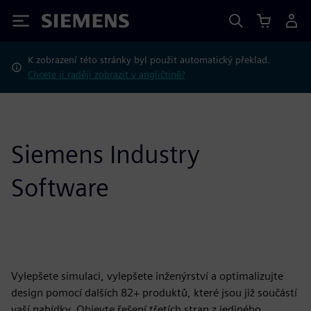
Siemens
K zobrazení této stránky byl použit automatický překlad.
Chcete ji raději zobrazit v angličtině?
Siemens Industry
Software
Vylepšete simulaci, vylepšete inženýrství a optimalizujte
design pomocí dalších 82+ produktů, které jsou již součástí
vaší nabídky. Objevte řešení třetích stran z jediného