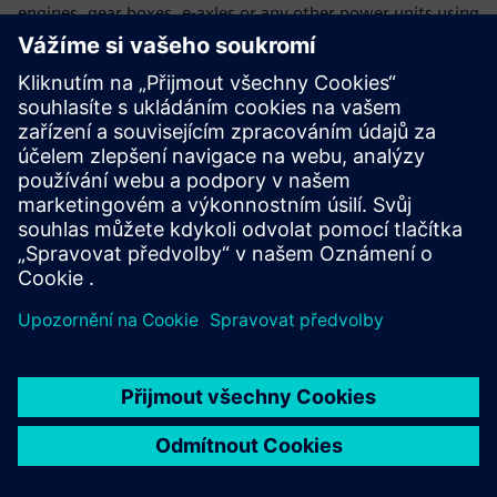
engines, gear boxes, e-axles or any other power units using
the Wave Based Technique (WBT).
Další informace
veoCAST by Teraport