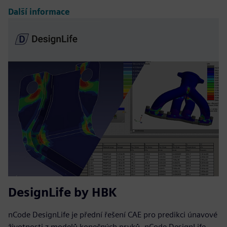
Další informace
DesignLife by HBK
nCode DesignLife je přední řešení CAE pro predikci únavové
životnosti z modelů konečných prvků. nCode DesignLife