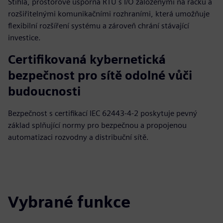
Štíhlá, prostorově úsporná RTU s I/O založenými na racku a
rozšiřitelnými komunikačními rozhraními, která umožňuje
flexibilní rozšíření systému a zároveň chrání stávající
investice.
Certifikovaná kybernetická
bezpečnost pro sítě odolné vůči
budoucnosti
Bezpečnost s certifikací IEC 62443‑4‑2 poskytuje pevný
základ splňující normy pro bezpečnou a propojenou
automatizaci rozvodny a distribuční sítě.
Vybrané funkce