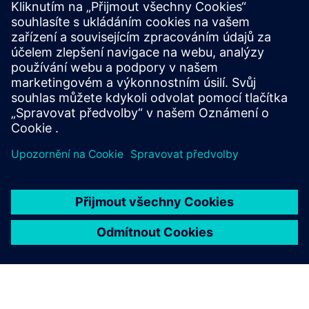
SICAM CP‑8010/12 je kompaktní RTU na platformě
SICAM 8, která kombinuje řízení, komunikaci a
inženýrství s vysokou kybernetickou bezpečností a
umožňuje flexibilní a efektivní automatizaci napájení v
různých aplikacích.