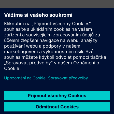
Prozkoumejte další možnosti
Další zdroje
Katalog ke stažení