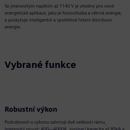
Se jmenovitým napětím až 1140 V je vhodný pro nové
energetické aplikace, jako je fotovoltaika a větrná energie,
a poskytuje inteligentní a spolehlivé řešení distribuce
energie.
Vybrané funkce
Robustní výkon
Podrobnosti o výkonu zahrnují dvě velikosti rámu,
jmenovitý proud: 400—4000A, vypínací kapacita až 85kA a