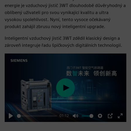
energie je vzduchový jistič 3WT dlouhodobě důvěryhodný a
oblíbený uživateli pro svou vynikající kvalitu a ultra
vysokou spolehlivost. Nyní, tento vysoce očekávaný
produkt zahájil zbrusu nový inteligentní upgrade.
Inteligentní vzduchový jistič 3WT zdědil klasický design a
zároveň integruje řadu špičkových digitálních technologií.
Play
01:12
Play
Mute
Settings
PIP
Enter
fulls