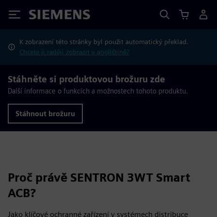
Siemens
K zobrazení této stránky byl použit automatický překlad.
Chcete ji raději zobrazit v angličtině?
Stáhněte si produktovou brožuru zde
Další informace o funkcích a možnostech tohoto produktu.
Stáhnout brožuru
Proč právě SENTRON 3WT Smart
ACB?
Jako klíčové ochranné zařízení v systémech distribuce