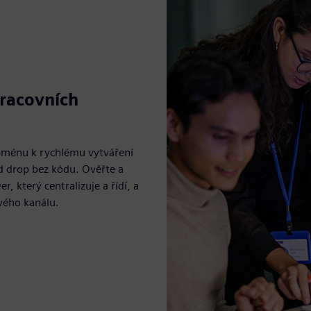
pracovních
oménu k rychlému vytváření
d drop bez kódu. Ověřte a
 který centralizuje a řídí, a
vého kanálu.