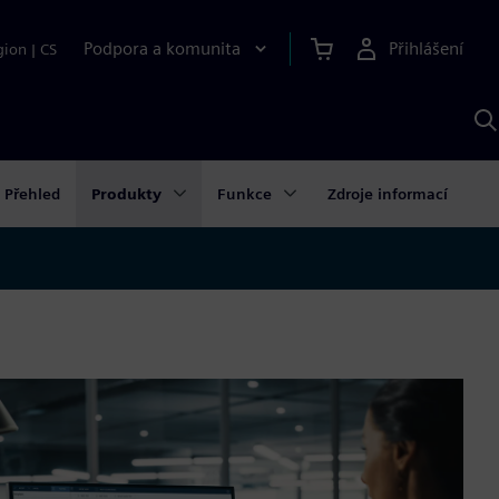
Podpora a komunita
Přihlášení
gion
|
CS
H
p
A
S
Přehled
Produkty
Funkce
Zdroje informací