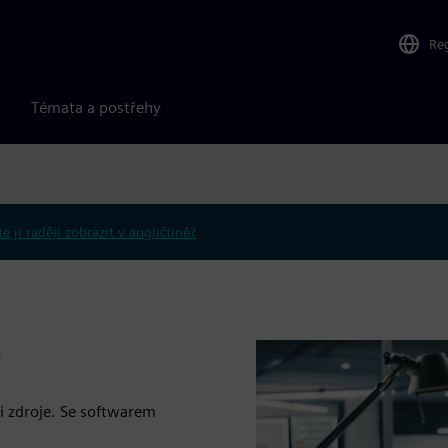
Re
Témata a postřehy
e ji raději zobrazit v angličtině?
?
li zdroje. Se softwarem