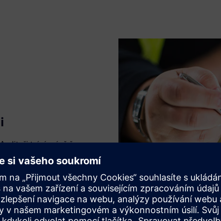
i
. Auditoři tráví méně času
. Umožněte svému týmu
inie, konfigurace