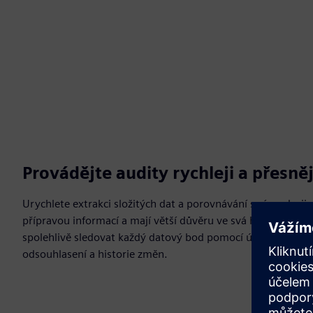
Provádějte audity rychleji a přesněj
Urychlete extrakci složitých dat a porovnávání s více zdroji
přípravou informací a mají větší důvěru ve svá hodnocení
spolehlivě sledovat každý datový bod pomocí úplné datové l
odsouhlasení a historie změn.