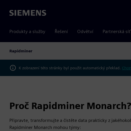
Siemens
Produkty a služby
Řešení
Odvětví
Partnerská síť
Rapidminer
K zobrazení této stránky byl použit automatický překlad.
Chcet
Proč Rapidminer Monarch
Připravte, transformujte a čistěte data prakticky z jakéhoko
Rapidminer Monarch mohou týmy: