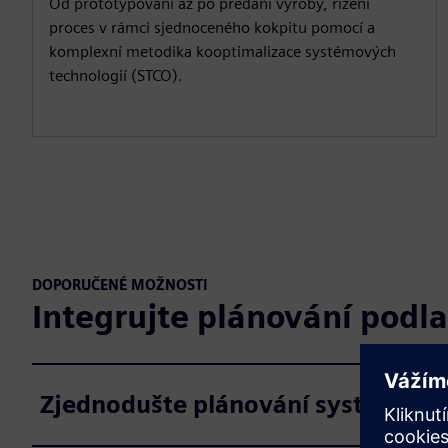
Od prototypování až po předání výroby, řízení
proces v rámci sjednoceného kokpitu pomocí a
komplexní metodika kooptimalizace systémových
technologií (STCO).
DOPORUČENÉ MOŽNOSTI
Integrujte plánování podl
Zjednodušte plánování systému