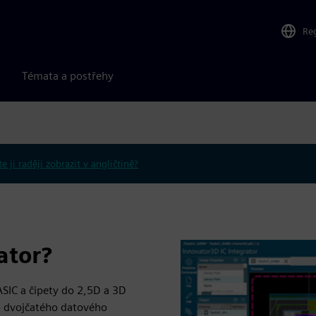
Re
Témata a postřehy
e ji raději zobrazit v angličtině?
ator?
SIC a čipety do 2,5D a 3D
ho dvojčatého datového