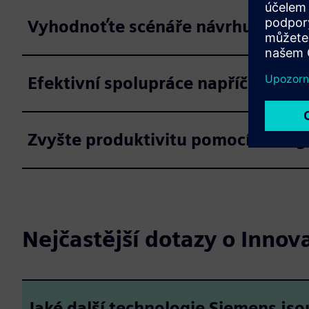
Vyhodnoťte scénáře návrhu
Efektivní spolupráce napříč desi
Zvyšte produktivitu pomocí inteli
Nejčastější dotazy o Innov
Jaké další technologie Siemens jso