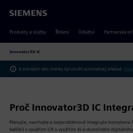
Siemens
Produkty a služby
Řešení
Odvětví
Partnerská síť
Innovator3D IC
K zobrazení této stránky byl použit automatický překlad.
Chcet
Proč Innovator3D IC Integr
Plánujte, navrhujte a bezproblémově integrujte komplexní A
balíčků s využitím UX s využitím AI a skutečného digitální