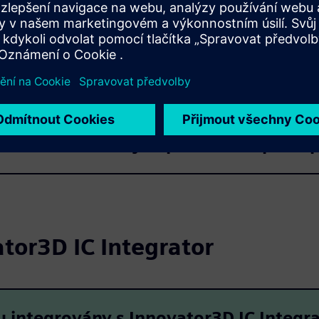
gnovým ekosystémem
gentních návrhových pracovních postu
ator3D IC Integrator
u integrovány s Innovator3D IC Integr