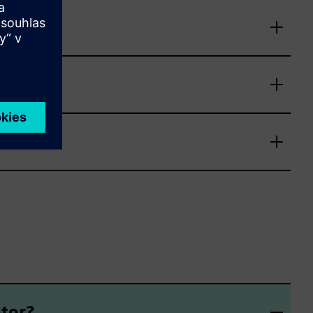
pů
ator?