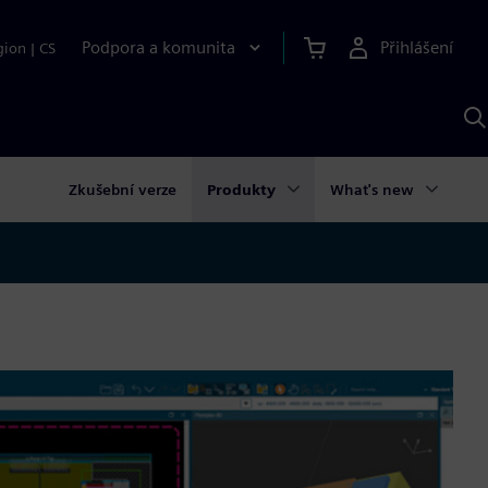
Podpora a komunita
Přihlášení
gion
|
CS
H
p
A
S
Zkušební verze
Produkty
What's new