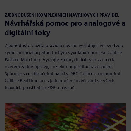
ZJEDNODUŠENÍ KOMPLEXNÍCH NÁVRHOVÝCH PRAVIDEL
Návrhářská pomoc pro analogové a
digitální toky
Zjednodušte složitá pravidla návrhu vyžadující vícevrstvou
symetrii zařízení jednoduchým vyvoláním procesu Calibre
Pattern Matching. Využijte známých dobrých vzorců k
ověření žádné úpravy, což eliminuje zdlouhavé ladění.
Spárujte s certifikačními balíčky DRC Calibre a rozhraními
Calibre RealTime pro zjednodušení ověřování ve všech
hlavních prostředích P&R a návrhů.