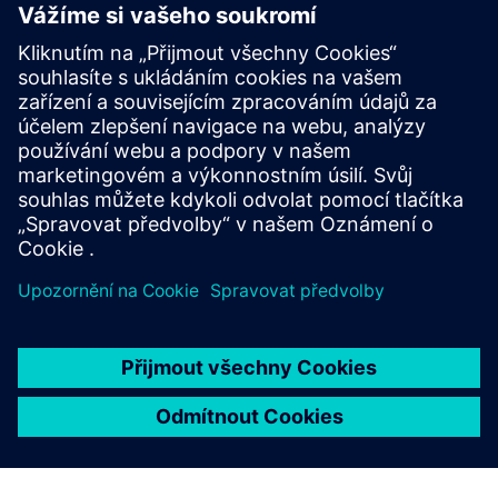
Konstrukce a výroba integrovaných
obvodů Calibre
Sada nástrojů Calibre poskytuje přesné, efektivní a
komplexní ověřování a optimalizaci integrovaných obvodů
napříč všemi uzly procesů a styly návrhu a zároveň
minimalizuje využití zdrojů a plány páskování.
Učte se od odborníků