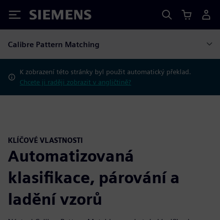
Siemens
Calibre Pattern Matching
K zobrazení této stránky byl použit automatický překlad.
Chcete ji raději zobrazit v angličtině?
KLÍČOVÉ VLASTNOSTI
Automatizovaná
klasifikace, párování a
ladění vzorů