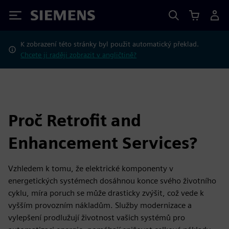
Siemens
K zobrazení této stránky byl použit automatický překlad.
Chcete ji raději zobrazit v angličtině?
Proč Retrofit and
Enhancement Services?
Vzhledem k tomu, že elektrické komponenty v
energetických systémech dosáhnou konce svého životního
cyklu, míra poruch se může drasticky zvýšit, což vede k
vyšším provozním nákladům. Služby modernizace a
vylepšení prodlužují životnost vašich systémů pro