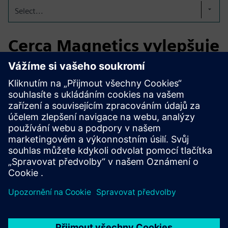
Select...
Cerca Magnetics vylepšuje
design magnetického
senzoru
Cerca Magnetics, specialista na zakázková řešení
magnetických senzorů, uzavřela partnerství se společností
Emixa, aby zlepšila přesnost návrhu a snížila riziko vývoje
pomocí simulačních a modelovacích nástrojů Siemens.