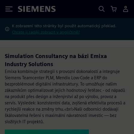
Siemens
K zobrazení této stránky byl použit automatický překlad.
Chcete ji raději zobrazit v angličtině?
Simulation Consultancy na bázi Emixa
Industry Solutions
Emixa kombinuje strategii s provozní dokonalostí a integruje
Siemens Teamcenter PLM, Mendix Low-Code a ERP do
bezproblémové digitální infrastruktury. To umožňuje našim
zákazníkům optimalizovat jejich hodnotový řetězec - od nápadů
na produkt přes design a inženýrství až po výrobu, provoz a
servis. Výsledek: konzistentní data, zvýšená efektivita procesů a
rychlejší reakce na změny trhu.<br/>Naši odborníci dodávají
škálovatelná řešení s maximální návratností investic — bez
složitých IT projektů.