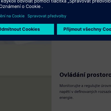
Ovládání prostor
Monitorujte a regulujte úrov
napětí v definovaných rozsazíc
energie.