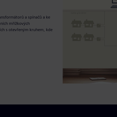
ransformátorů a spínačů a ke
lních mřížkových
kcích s otevřeným kruhem, kde