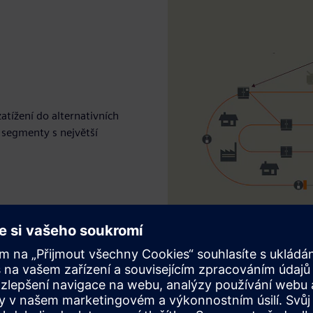
atížení do alternativních
 segmenty s největší