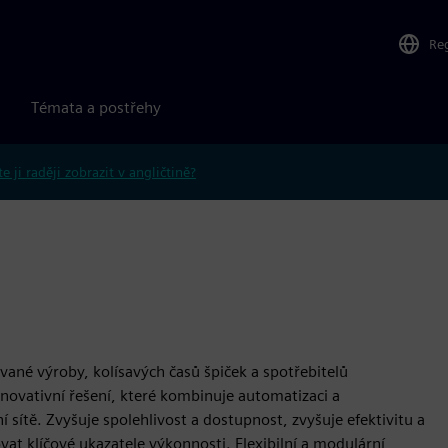
Re
Témata a postřehy
e ji raději zobrazit v angličtině?
ované výroby, kolísavých časů špiček a spotřebitelů
 inovativní řešení, které kombinuje automatizaci a
 sítě. Zvyšuje spolehlivost a dostupnost, zvyšuje efektivitu a
t klíčové ukazatele výkonnosti. Flexibilní a modulární,