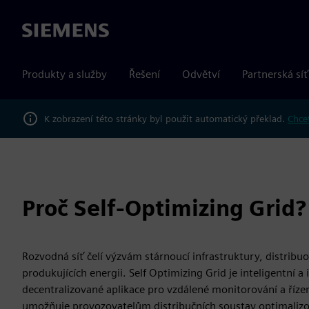
Siemens
Produkty a služby
Řešení
Odvětví
Partnerská síť
K zobrazení této stránky byl použit automatický překlad.
Chcet
Proč Self-Optimizing Grid?
Rozvodná síť čelí výzvám stárnoucí infrastruktury, distribu
produkujících energii. Self Optimizing Grid je inteligentní a
decentralizované aplikace pro vzdálené monitorování a řízení
umožňuje provozovatelům distribučních soustav optimalizova