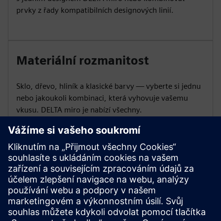
prvky z řady kompatibilních designových linií.
Materiální rozmanitost
Sklo, dřevo, hliník a klasické barvy — vyberte si jednu
nebo jakoukoli kombinaci, která vyhovuje vašemu
vkusu. DELTA miro je nabízí všechny.
Kompatibilita s i-systémem
Systém i-system přináší do vašich produktů DELTA
miro rozsáhlé komponenty a funkce místností.