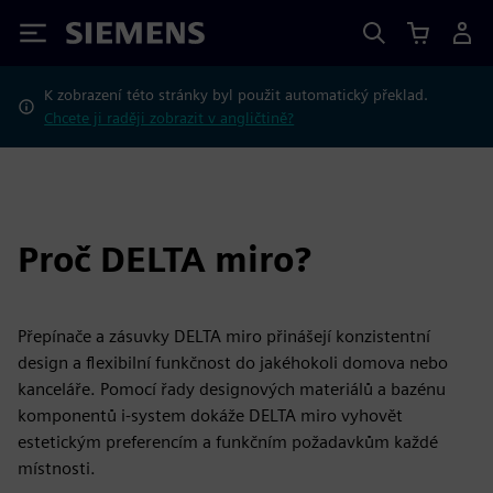
Siemens
K zobrazení této stránky byl použit automatický překlad.
Chcete ji raději zobrazit v angličtině?
Proč DELTA miro?
Přepínače a zásuvky DELTA miro přinášejí konzistentní
design a flexibilní funkčnost do jakéhokoli domova nebo
kanceláře. Pomocí řady designových materiálů a bazénu
komponentů i-system dokáže DELTA miro vyhovět
estetickým preferencím a funkčním požadavkům každé
místnosti.