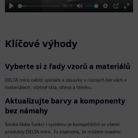
00:13
Play
Mute
Settings
PIP
Enter
fulls
Klíčové výhody
Vyberte si z řady vzorů a materiálů
DELTA miro nabízí spínače a zásuvky v různých barvách a
materiálech, včetně skla, dřeva a hliníku.
Aktualizujte barvy a komponenty
bez námahy
Široká škála funkcí i-systému je kompatibilní se všemi
produkty DELTA miro. To znamená, že můžete snadno