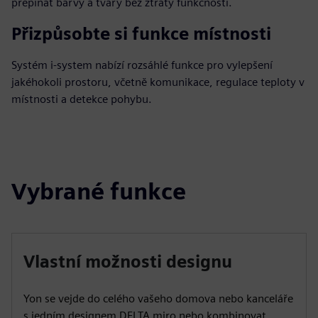
přepínat barvy a tvary bez ztráty funkčnosti.
Přizpůsobte si funkce místnosti
Systém i-system nabízí rozsáhlé funkce pro vylepšení
jakéhokoli prostoru, včetně komunikace, regulace teploty v
místnosti a detekce pohybu.
Vybrané funkce
Vlastní možnosti designu
Yon se vejde do celého vašeho domova nebo kanceláře
s jedním designem DELTA miro nebo kombinovat