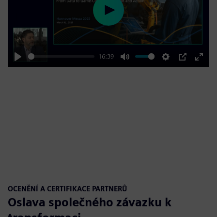
Play
16:39
Play
Mute
Settings
PIP
Enter
fulls
OCENĚNÍ A CERTIFIKACE PARTNERŮ
Oslava společného závazku k