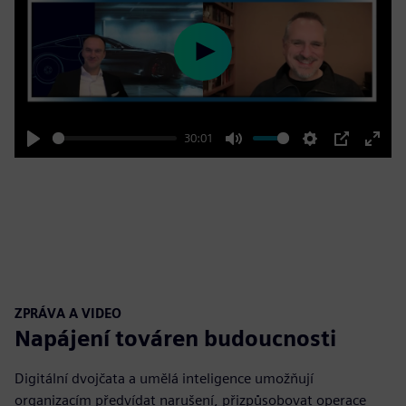
Play
30:01
Play
Mute
Settings
PIP
Enter
fulls
ZPRÁVA A VIDEO
Napájení továren budoucnosti
Digitální dvojčata a umělá inteligence umožňují
organizacím předvídat narušení, přizpůsobovat operace