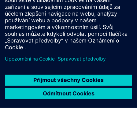
KOMENTÁŘ ANALYTIKŮ OD CIMDATA
Zrychlení vývoje Software
Nabídka TCS Embedded Software Lifecycle
Management integruje nejlepší nástroje ve své třídě