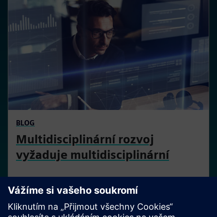
BLOG
Multidisciplinární rozvoj
vyžaduje multidisciplinární
Složitost produktu stále roste, bez známek zpomalení.
Výrobci musí tuto složitost využít k vytvoření
konkurenční výhody a zároveň klást důraz na
udržitelnost v celém životním cyklu produktu.