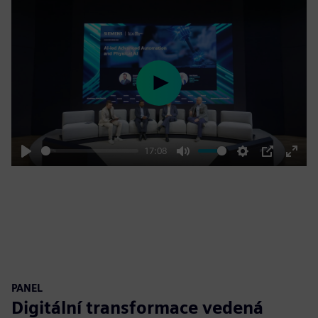
Play
17:08
Play
Mute
Settings
PIP
Enter
fulls
PANEL
Digitální transformace vedená