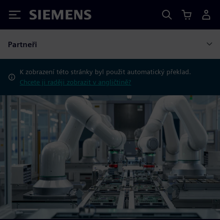
Siemens
Partneři
K zobrazení této stránky byl použit automatický překlad.
Chcete ji raději zobrazit v angličtině?