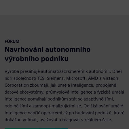
fulls
FÓRUM
Navrhování autonomního
výrobního podniku
Výroba přesahuje automatizaci směrem k autonomii. Dnes
lídři společností TCS, Siemens, Microsoft, AMD a Visteon
Corporation zkoumají, jak umělá inteligence, propojené
datové ekosystémy, průmyslová inteligence a fyzická umělá
inteligence pomáhají podnikům stát se adaptivnějšími,
odolnějšími a samooptimalizujícími se. Od škálování umělé
inteligence napříč operacemi až po budování podniků, které
dokážou vnímat, uvažovat a reagovat v reálném čase.