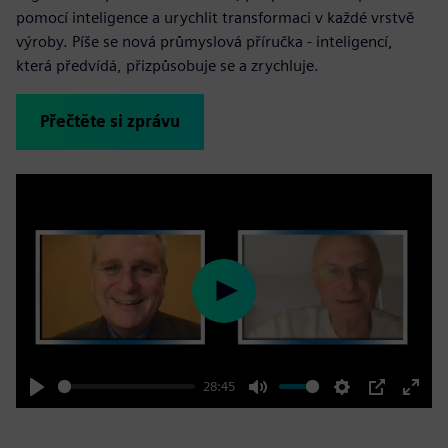
pomocí inteligence a urychlit transformaci v každé vrstvě
výroby. Píše se nová průmyslová příručka - inteligencí,
která předvídá, přizpůsobuje se a zrychluje.
Přečtěte si zprávu
Play
28:45
Play
Mute
Settings
PIP
Enter
fulls