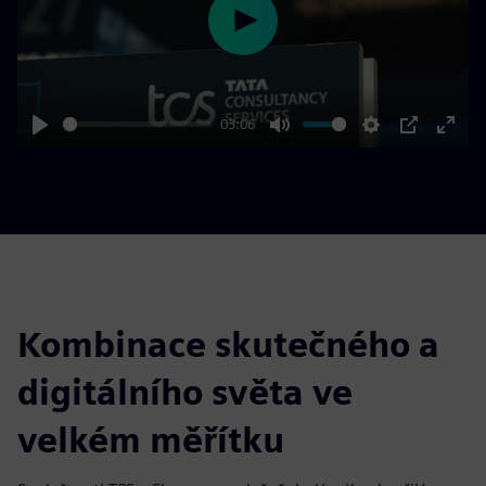
Play
03:06
Play
Mute
Settings
PIP
Enter
fulls
Kombinace skutečného a
digitálního světa ve
velkém měřítku