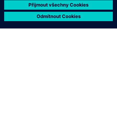
Ochranné a automatizační
produkty
Ochranná relé jsou nezbytná pro provozovatele sítí,
dodavatele elektřiny a průmyslové podniky ve všech
odvětvích. Již více než 100 let nabízí Siemens
inovativní ochranné relé a technologie SIPROTEC a
Reyrolle.