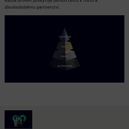
Každá úroveň poskytuje jasnou cestu k růstu a
dlouhodobému partnerství.