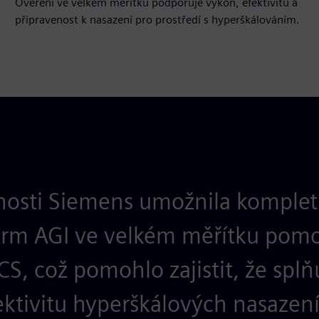
Ověření ve velkém měřítku podporuje výkon, efektivitu a
připravenost k nasazení pro prostředí s hyperškálováním.
nosti Siemens umožnila komple
rm AGI ve velkém měřítku pomoc
CS, což pomohlo zajistit, že spl
ektivitu hyperškálových nasazení