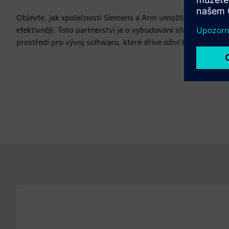
Objevte, jak společnosti Siemens a Arm umožňují vývojářům
efektivněji. Toto partnerství je o vybudování silnějšího a ro
prostředí pro vývoj softwaru, které dříve oživí budoucnost