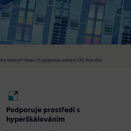
elém odvětví.
rma Veloce™ Strato CS podporuje ověření CPU Arm AGI.
Podporuje prostředí s
hyperškálováním