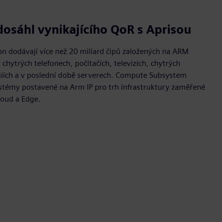
 dosáhl vynikajícího QoR s Aprisou
con dodávají více než 20 miliard čipů založených na ARM
v chytrých telefonech, počítačích, televizích, chytrých
giích a v poslední době serverech. Compute Subsystem
 systémy postavené na Arm IP pro trh infrastruktury zaměřené
loud a Edge.