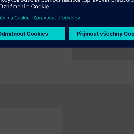
 inovovat rychleji a
bustnějšího virtuálního
 automobilových technologií.