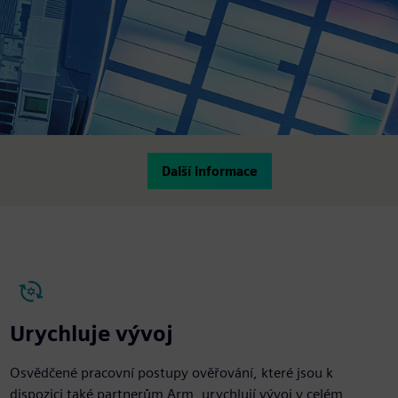
Další informace
Urychluje vývoj
Osvědčené pracovní postupy ověřování, které jsou k
dispozici také partnerům Arm, urychlují vývoj v celém