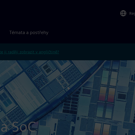
Re
Témata a postřehy
e ji raději zobrazit v angličtině?
r
 a SoC