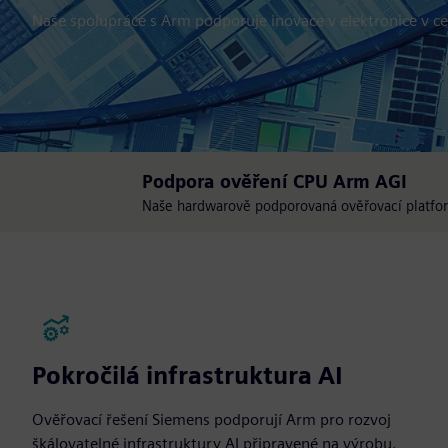
Naše spolupráce s Arm podporuje inovace v elektronice v c
Podpora ověření CPU Arm AGI
Naše hardwarově podporovaná ověřovací platfo
Pokročilá infrastruktura AI
Ověřovací řešení Siemens podporují Arm pro rozvoj
škálovatelné infrastruktury AI připravené na výrobu.