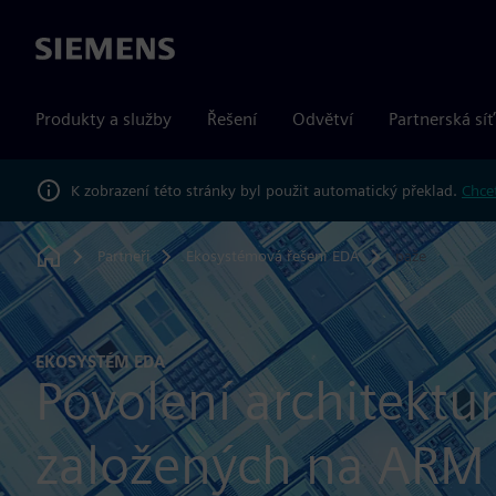
Siemens
Produkty a služby
Řešení
Odvětví
Partnerská síť
K zobrazení této stránky byl použit automatický překlad.
Chcet
Partneři
Ekosystémová řešení EDA
paže
Home
EKOSYSTÉM EDA
Povolení architektu
založených na ARM