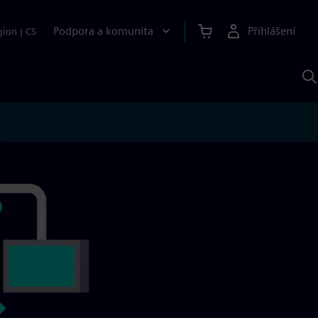
Podpora a komunita
Přihlášení
gion
|
CS
H
p
A
S