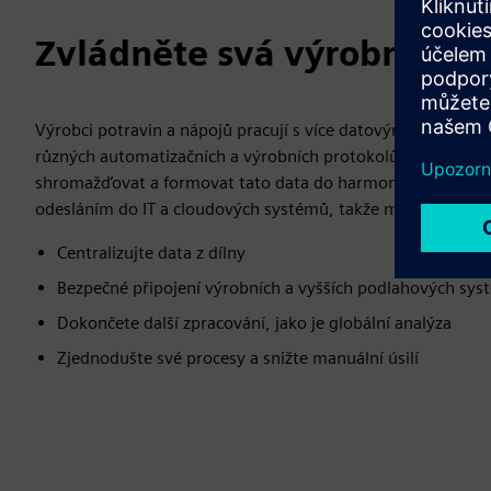
Zvládněte svá výrobní dat
Výrobci potravin a nápojů pracují s více datovými typy s
různých automatizačních a výrobních protokolů. Naše řeš
shromažďovat a formovat tato data do harmonických datový
odesláním do IT a cloudových systémů, takže můžete:
Centralizujte data z dílny
Bezpečné připojení výrobních a vyšších podlahových sy
Dokončete další zpracování, jako je globální analýza
Zjednodušte své procesy a snižte manuální úsilí