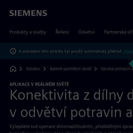
Siemens
Produkty a služby
Řešení
Odvětví
Partnerská síť
K zobrazení této stránky byl použit automatický překlad.
Chcet
Odvětví
Balené spotřební zboží
Výroba potravin 
Home
APLIKACE V REÁLNÉM SVĚTĚ
Konektivita z dílny
v odvětví potravin 
Vylepšete své operace shromažďováním, předběžným zpra