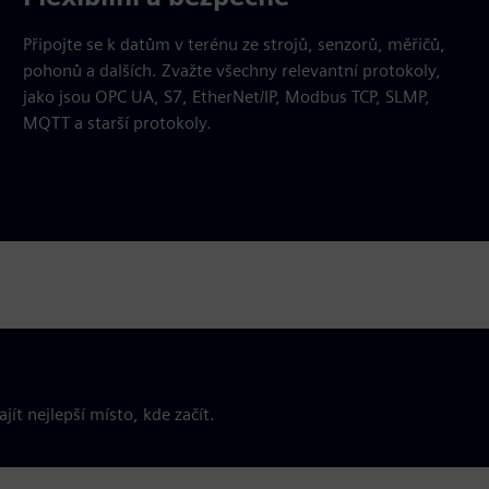
Připojte se k datům v terénu ze strojů, senzorů, měřičů,
pohonů a dalších. Zvažte všechny relevantní protokoly,
jako jsou OPC UA, S7, EtherNet/IP, Modbus TCP, SLMP,
MQTT a starší protokoly.
t nejlepší místo, kde začít.