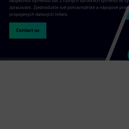
bezpečnou výměnou dat z různých výrobních systémů se sys
zpracování. Zjednodušte své potravinářské a nápojové proc
propojených datových řešení.
Contact us