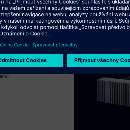
a
hromážděnými pomocí
ení vám pomohou
ch sad před jejich
stémů