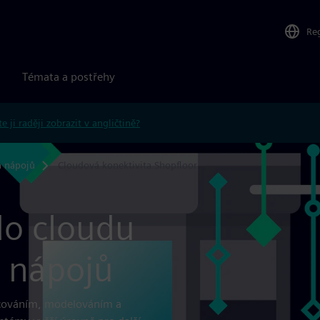
Re
Témata a postřehy
e ji raději zobrazit v angličtině?
a nápojů
Cloudová konektivita Shopfloor
 do cloudu
a nápojů
cováním, modelováním a