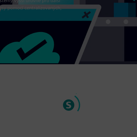
témy vyšší úrovně pro další
esy pomocí centralizovaných,