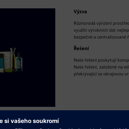
Výzva
Různorodá výrobní prostřed
využití výrobních dat nejl
bezpečné a centralizované ř
Řešení
Naše řešení poskytují komp
Naše řešení, založené na e
překrývající se okrajovou v