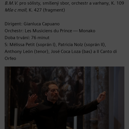
B.M.V.
pro sólisty, smíšený sbor, orchestr a varhany, K. 109
Mše c moll
, K. 427 (fragment)
Dirigent: Gianluca Capuano
Orchestr: Les Musiciens du Prince — Monako
Doba trvání: 76 minut
S: Mélissa Petit (soprán I), Patricia Nolz (soprán II),
Anthony León (tenor), José Coca Loza (bas) a Il Canto di
Orfeo