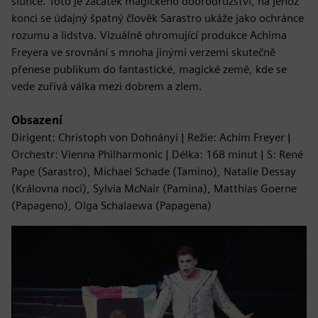
slunce. Toto je začátek magického dobrodružství, na jehož
konci se údajný špatný člověk Sarastro ukáže jako ochránce
rozumu a lidstva. Vizuálně ohromující produkce Achima
Freyera ve srovnání s mnoha jinými verzemi skutečně
přenese publikum do fantastické, magické země, kde se
vede zuřivá válka mezi dobrem a zlem.
Obsazení
Dirigent: Christoph von Dohnányi | Režie: Achim Freyer |
Orchestr: Vienna Philharmonic | Délka: 168 minut | S: René
Pape (Sarastro), Michael Schade (Tamino), Natalie Dessay
(Královna noci), Sylvia McNair (Pamina), Matthias Goerne
(Papageno), Olga Schalaewa (Papagena)