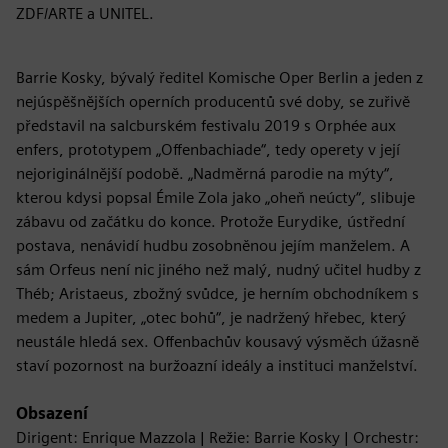
ZDF/ARTE a UNITEL.
Barrie Kosky, bývalý ředitel Komische Oper Berlin a jeden z
nejúspěšnějších operních producentů své doby, se zuřivě
představil na salcburském festivalu 2019 s Orphée aux
enfers, prototypem „Offenbachiade“, tedy operety v její
nejoriginálnější podobě. „Nadměrná parodie na mýty“,
kterou kdysi popsal Émile Zola jako „oheň neúcty“, slibuje
zábavu od začátku do konce. Protože Eurydike, ústřední
postava, nenávidí hudbu zosobněnou jejím manželem. A
sám Orfeus není nic jiného než malý, nudný učitel hudby z
Théb; Aristaeus, zbožný svůdce, je herním obchodníkem s
medem a Jupiter, „otec bohů“, je nadržený hřebec, který
neustále hledá sex. Offenbachův kousavý výsměch úžasně
staví pozornost na buržoazní ideály a instituci manželství.
Obsazení
Dirigent: Enrique Mazzola | Režie: Barrie Kosky | Orchestr: