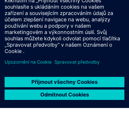
(Eurydice/Arachne), Lea Desandre (Statua/Myrrha/Echo),
Nadezhda Karyazina (Minerva/Nutrice /junouso), Philippe
Jarousse Sky (Pygmalion/Narcis), Angela Winkler (Orfeus)
Philippe Jaroussky jako Pygmalion/Narcissus.