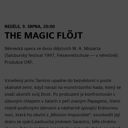
NEDĚLE, 9. SRPNA, 20:00
THE MAGIC FLÖJT
Německá opera ve dvou dějstvích W. A. Mozarta
(Salcburský festival 1997, Felsenreitschule — v němčině).
Produkce ORF.
Vznešený princ Tamino upadne do bezvědomí v pusté
skalnaté zemi, když narazí na monstrózního hada, který se
snaží ukončit svůj život. Po probuzení je konfrontován s
úžasným chlapem v šatech z peří zvaným Papageno, třemi
stejně podivnými dámami a nádherně zpívající Královnou
noci, která ho obviní z „Mission Impossible“: osvobodit její
dceru ze spárů padoucha jménem Sarastro, šéfa chrámu