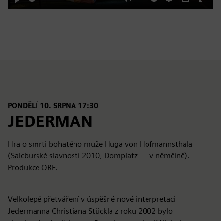
Play
Mute
Settings
PIP
Enter
fulls
PONDĚLÍ 10. SRPNA 17:30
JEDERMAN
Hra o smrti bohatého muže Huga von Hofmannsthala
(Salcburské slavnosti 2010, Domplatz — v němčině).
Produkce ORF.
Velkolepé přetváření v úspěšné nové interpretaci
Jedermanna Christiana Stückla z roku 2002 bylo