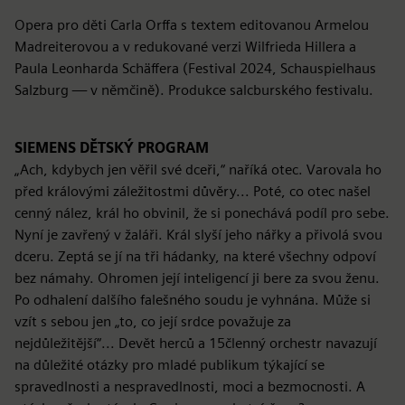
Opera pro děti Carla Orffa s textem editovanou Armelou
Madreiterovou a v redukované verzi Wilfrieda Hillera a
Paula Leonharda Schäffera (Festival 2024, Schauspielhaus
Salzburg — v němčině). Produkce salcburského festivalu.
SIEMENS DĚTSKÝ PROGRAM
„Ach, kdybych jen věřil své dceři,“ naříká otec. Varovala ho
před královými záležitostmi důvěry... Poté, co otec našel
cenný nález, král ho obvinil, že si ponechává podíl pro sebe.
Nyní je zavřený v žaláři. Král slyší jeho nářky a přivolá svou
dceru. Zeptá se jí na tři hádanky, na které všechny odpoví
bez námahy. Ohromen její inteligencí ji bere za svou ženu.
Po odhalení dalšího falešného soudu je vyhnána. Může si
vzít s sebou jen „to, co její srdce považuje za
nejdůležitější“... Devět herců a 15členný orchestr navazují
na důležité otázky pro mladé publikum týkající se
spravedlnosti a nespravedlnosti, moci a bezmocnosti. A