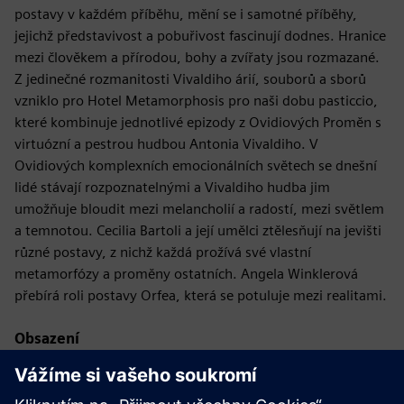
postavy v každém příběhu, mění se i samotné příběhy,
jejichž představivost a pobuřivost fascinují dodnes. Hranice
mezi člověkem a přírodou, bohy a zvířaty jsou rozmazané.
Z jedinečné rozmanitosti Vivaldiho árií, souborů a sborů
vzniklo pro Hotel Metamorphosis pro naši dobu pasticcio,
které kombinuje jednotlivé epizody z Ovidiových Proměn s
virtuózní a pestrou hudbou Antonia Vivaldiho. V
Ovidiových komplexních emocionálních světech se dnešní
lidé stávají rozpoznatelnými a Vivaldiho hudba jim
umožňuje bloudit mezi melancholií a radostí, mezi světlem
a temnotou. Cecilia Bartoli a její umělci ztělesňují na jevišti
různé postavy, z nichž každá prožívá své vlastní
metamorfózy a proměny ostatních. Angela Winklerová
přebírá roli postavy Orfea, která se potuluje mezi realitami.
Obsazení
Dirigent: Gianluca Capuano | Režisér: Barrie Kosky |
Orchestr: Les Musiciens du Prince — Monaco | Chorál: Il
Canto di Orfeo | Délka: 206 minut | S: Cecilia Bartoli