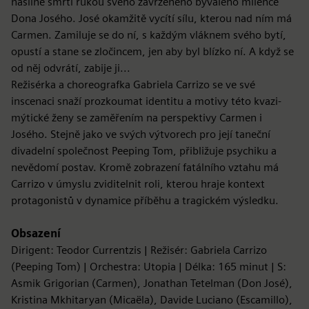
násilné smrti rukou svého zavrženého bývalého milence
Dona Josého. José okamžitě vycítí sílu, kterou nad ním má
Carmen. Zamiluje se do ní, s každým vláknem svého bytí,
opustí a stane se zločincem, jen aby byl blízko ní. A když se
od něj odvrátí, zabije ji...
Režisérka a choreografka Gabriela Carrizo se ve své
inscenaci snaží prozkoumat identitu a motivy této kvazi-
mýtické ženy se zaměřením na perspektivy Carmen i
Josého. Stejně jako ve svých výtvorech pro její taneční
divadelní společnost Peeping Tom, přibližuje psychiku a
nevědomí postav. Kromě zobrazení fatálního vztahu má
Carrizo v úmyslu zviditelnit roli, kterou hraje kontext
protagonistů v dynamice příběhu a tragickém výsledku.
Obsazení
Dirigent: Teodor Currentzis | Režisér: Gabriela Carrizo
(Peeping Tom) | Orchestra: Utopia | Délka: 165 minut | S:
Asmik Grigorian (Carmen), Jonathan Tetelman (Don José),
Kristina Mkhitaryan (Micaëla), Davide Luciano (Escamillo),