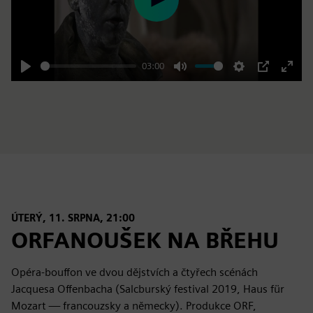
Play
03:00
Play
Mute
Settings
PIP
Enter
fulls
ÚTERÝ, 11. SRPNA, 21:00
ORFANOUŠEK NA BŘEHU
Opéra-bouffon ve dvou dějstvích a čtyřech scénách
Jacquesa Offenbacha (Salcburský festival 2019, Haus für
Mozart — francouzsky a německy). Produkce ORF,