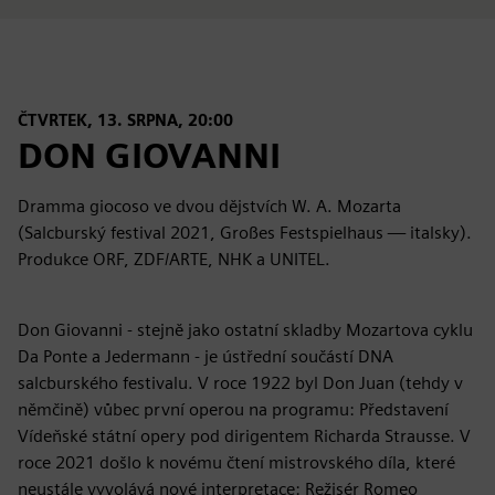
ČTVRTEK, 13. SRPNA, 20:00
DON GIOVANNI
Dramma giocoso ve dvou dějstvích W. A. Mozarta
(Salcburský festival 2021, Großes Festspielhaus — italsky).
Produkce ORF, ZDF/ARTE, NHK a UNITEL.
Don Giovanni - stejně jako ostatní skladby Mozartova cyklu
Da Ponte a Jedermann - je ústřední součástí DNA
salcburského festivalu. V roce 1922 byl Don Juan (tehdy v
němčině) vůbec první operou na programu: Představení
Vídeňské státní opery pod dirigentem Richarda Strausse. V
roce 2021 došlo k novému čtení mistrovského díla, které
neustále vyvolává nové interpretace: Režisér Romeo