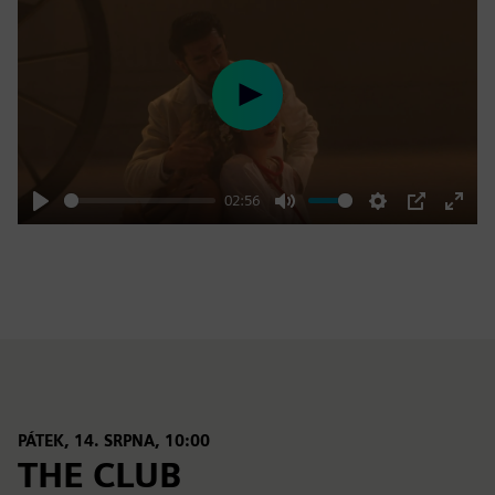
Play
02:56
Play
Mute
Settings
PIP
Enter
fulls
PÁTEK, 14. SRPNA, 10:00
THE CLUB