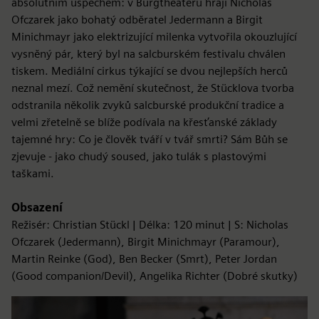
absolutním úspěchem: v Burgtheateru hrají Nicholas
Ofczarek jako bohatý odběratel Jedermann a Birgit
Minichmayr jako elektrizující milenka vytvořila okouzlující
vysněný pár, který byl na salcburském festivalu chválen
tiskem. Mediální cirkus týkající se dvou nejlepších herců
neznal mezí. Což nemění skutečnost, že Stücklova tvorba
odstranila několik zvyků salcburské produkční tradice a
velmi zřetelně se blíže podívala na křesťanské základy
tajemné hry: Co je člověk tváří v tvář smrti? Sám Bůh se
zjevuje - jako chudý soused, jako tulák s plastovými
taškami.
Obsazení
Režisér: Christian Stückl | Délka: 120 minut | S: Nicholas
Ofczarek (Jedermann), Birgit Minichmayr (Paramour),
Martin Reinke (God), Ben Becker (Smrt), Peter Jordan
(Good companion/Devil), Angelika Richter (Dobré skutky)