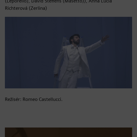
(Leporello), David Steffens (Masetto)), Anna Lucia
Richterová (Zerlina)
Režisér: Romeo Castellucci.