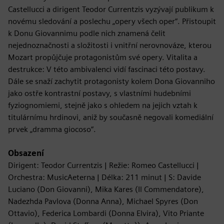
Castellucci a dirigent Teodor Currentzis vyzývají publikum k
novému sledování a poslechu „opery všech oper“. Přistoupit
k Donu Giovannimu podle nich znamená čelit
nejednoznačnosti a složitosti i vnitřní nerovnováze, kterou
Mozart propůjčuje protagonistům své opery. Vitalita a
destrukce: V této ambivalenci vidí fascinaci této postavy.
Dále se snaží zachytit protagonisty kolem Dona Giovanniho
jako ostře kontrastní postavy, s vlastními hudebními
fyziognomiemi, stejně jako s ohledem na jejich vztah k
titulárnímu hrdinovi, aniž by současně negovali komediální
prvek „dramma giocoso“.
Obsazení
Dirigent: Teodor Currentzis | Režie: Romeo Castellucci |
Orchestra: MusicAeterna | Délka: 211 minut | S: Davide
Luciano (Don Giovanni), Mika Kares (Il Commendatore),
Nadezhda Pavlova (Donna Anna), Michael Spyres (Don
Ottavio), Federica Lombardi (Donna Elvira), Vito Priante