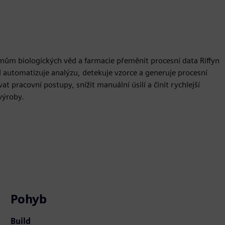
ýmům biologických věd a farmacie přeměnit procesní data Riffyn
 automatizuje analýzu, detekuje vzorce a generuje procesní
 pracovní postupy, snížit manuální úsilí a činit rychlejší
výroby.
Pohyb
Build