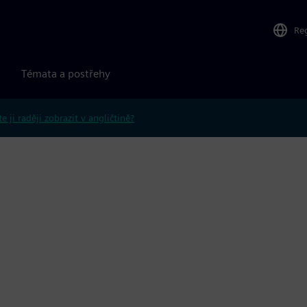
Re
Témata a postřehy
e ji raději zobrazit v angličtině?