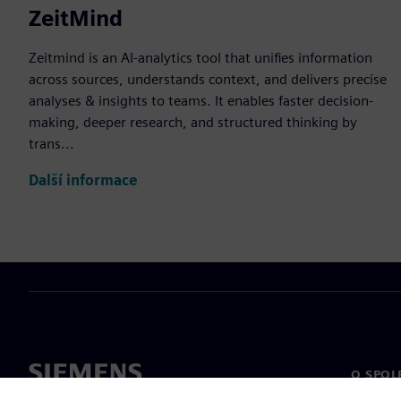
ZeitMind
Zeitmind is an AI-analytics tool that unifies information
across sources, understands context, and delivers precise
analyses & insights to teams. It enables faster decision-
making, deeper research, and structured thinking by
trans...
Další informace
O SPOL