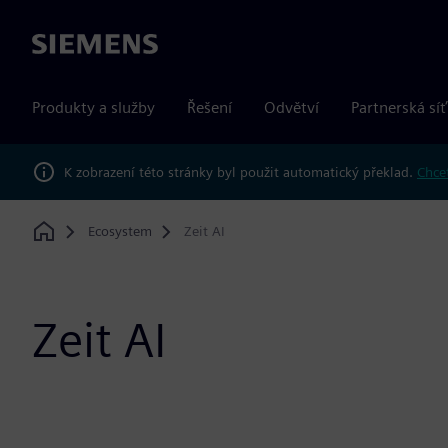
Siemens
Produkty a služby
Řešení
Odvětví
Partnerská síť
K zobrazení této stránky byl použit automatický překlad.
Chcet
Ecosystem
Zeit AI
Home
Zeit AI