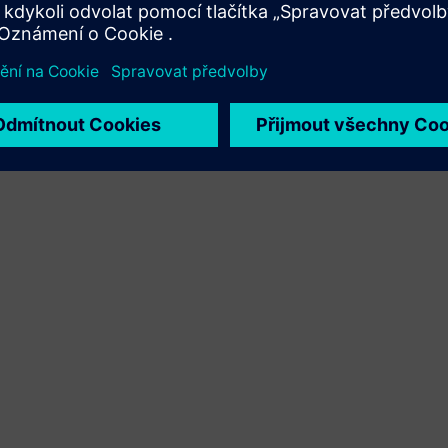
Xcelerator a vlastního produktu
Service
Poskytuje službu pro produkt/řešení Siemens Xcelerator,
které pomáhá zákazníkovi s jejich implementací,
integrací, provozem nebo údržbou