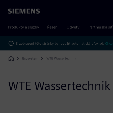
Siemens
Produkty a služby
Řešení
Odvětví
Partnerská síť
K zobrazení této stránky byl použit automatický překlad.
Chcet
Ecosystem
WTE Wassertechnik
Home
WTE Wassertechnik