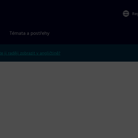
Re
Témata a postřehy
e ji raději zobrazit v angličtině?