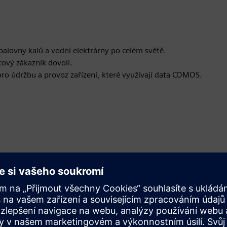
spalovny kalů a vodní elektrárny po celém světě.
vý zákazník dovolí.
ro údržbu a provoz zařízení, které využívají data COMOS.
Pohyb
Build
Rozšiřuje produkt/řešení Siemens Xcelerator nebo na nich
staví vytvořením nového produktu nebo vytváří nové
řešení pro zákazníky integrací produktu Siemens