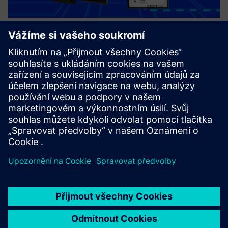
WHERE.IS Solution, based on
SIMATIC RTLS
WHERE.IS solutions are “turnkey” solutions, that drive value
from real-time location and tracking of assets and people,
enhancing productivity and/or personal and business
security.
Další informace