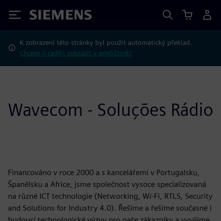
Siemens
K zobrazení této stránky byl použit automatický překlad.
Chcete ji raději zobrazit v angličtině?
Wavecom - Soluções Rádio
Financováno v roce 2000 a s kancelářemi v Portugalsku,
Španělsku a Africe, jsme společnost vysoce specializovaná
na různé ICT technologie (Networking, Wi-Fi, RTLS, Security
and Solutions for Industry 4.0). Řešíme a řešíme současné i
budoucí technologické výzvy pro naše zákazníky a vyvíjíme