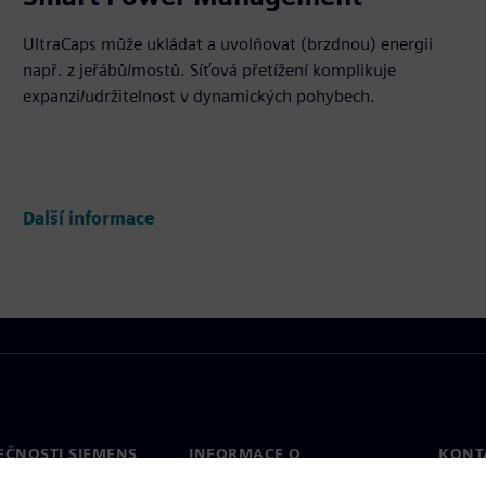
UltraCaps může ukládat a uvolňovat (brzdnou) energii
např. z jeřábů/mostů. Síťová přetížení komplikuje
expanzi/udržitelnost v dynamických pohybech.
Další informace
EČNOSTI SIEMENS
INFORMACE O
KONT
SPOLEČNOSTI