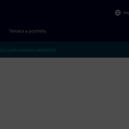
Re
Témata a postřehy
e ji raději zobrazit v angličtině?