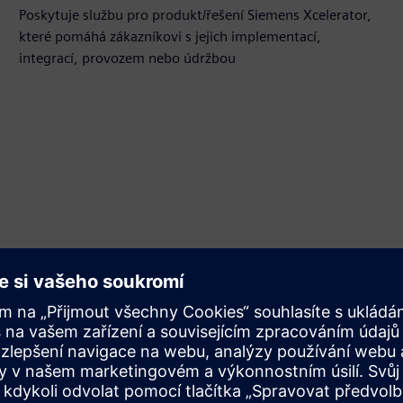
Poskytuje službu pro produkt/řešení Siemens Xcelerator,
které pomáhá zákazníkovi s jejich implementací,
integrací, provozem nebo údržbou