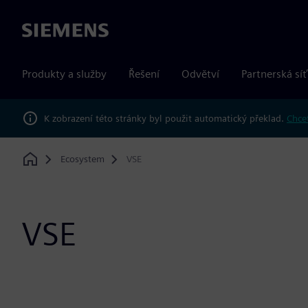
Siemens
Produkty a služby
Řešení
Odvětví
Partnerská síť
K zobrazení této stránky byl použit automatický překlad.
Chcet
Ecosystem
VSE
Home
VSE