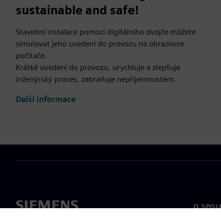
sustainable and safe!
Stavební instalace pomocí digitálního dvojče můžete
simulovat jeho uvedení do provozu na obrazovce
počítače.
Krátké uvedení do provozu, urychluje a zlepšuje
inženýrský proces, zabraňuje nepříjemnostem.
Další informace
O SPOL