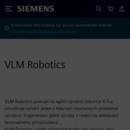
Siemens
K zobrazení této stránky byl použit automatický překlad.
Chcete ji raději zobrazit v angličtině?
VLM Robotics
VLM Robotics pracuje na agilní výrobní robotice 4.0 a
umožňuje vyřešit jeden z hlavních současných problémů
výrobců: fragmentaci jejich výroby v reakci na očekávání
hromadného přizpůsobení...
VLM-Robotics vyrábí robotické buňky pro výrobu jako