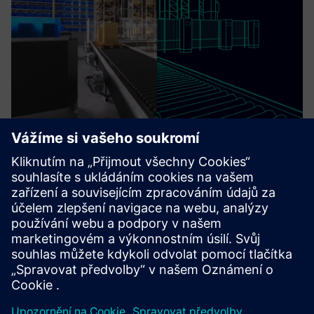
Integrated Manufacturing Digital
Thread
Digital twin developed by VLM-Robotics, for end-user to
simulate CAM programming on Digital twin ,Process
Monitoring, Quality Assurance data analyse.
Další informace