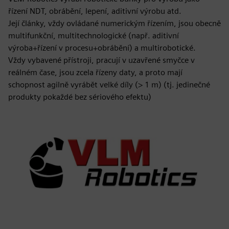
řízení NDT, obrábění, lepení, aditivní výrobu atd.
Její články, vždy ovládané numerickým řízením, jsou obecně
multifunkční, multitechnologické (např. aditivní
výroba+řízení v procesu+obrábění) a multirobotické.
Vždy vybavené přístroji, pracují v uzavřené smyčce v
reálném čase, jsou zcela řízeny daty, a proto mají
schopnost agilně vyrábět velké díly (> 1 m) (tj. jedinečné
produkty pokaždé bez sériového efektu)