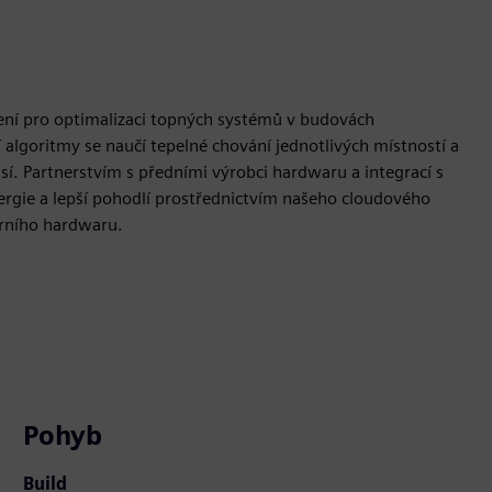
šení pro optimalizaci topných systémů v budovách
 algoritmy se naučí tepelné chování jednotlivých místností a
sí. Partnerstvím s předními výrobci hardwaru a integrací s
ergie a lepší pohodlí prostřednictvím našeho cloudového
árního hardwaru.
Pohyb
Build