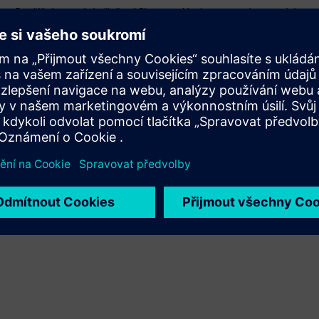
Rozšiřuje produkt/řešení Siemens Xcelerator nebo na nich
staví vytvořením nového produktu nebo vytváří nové
řešení pro zákazníky integrací produktu Siemens
Xcelerator a vlastního produktu
Sell
Prodej/spoluprodej softwaru a digitálního hardwaru pro
Siemens Xcelerator
Service
Poskytuje službu pro produkt/řešení Siemens Xcelerator,
které pomáhá zákazníkovi s jejich implementací,
integrací, provozem nebo údržbou