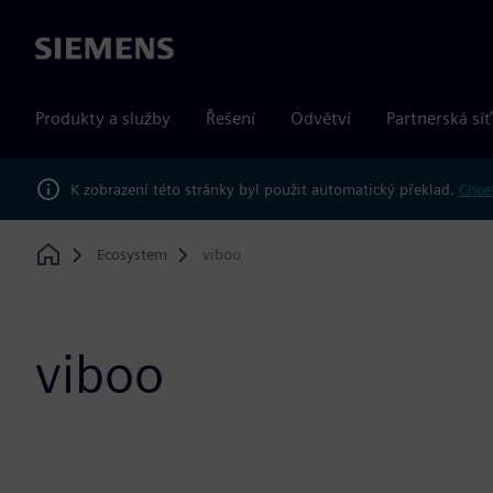
Siemens
Produkty a služby
Řešení
Odvětví
Partnerská síť
K zobrazení této stránky byl použit automatický překlad.
Chcet
Ecosystem
viboo
Home
viboo