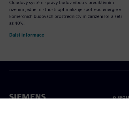
Cloudový systém správy budov viboo s prediktivním
řízením jedné místnosti optimalizuje spotřebu energie v
komerčních budovách prostřednictvím zařízení IoT a šetří
až 40%.
Další informace
O SPOL
O nás
Vedení