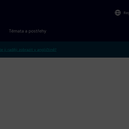
Re
Témata a postřehy
e ji raději zobrazit v angličtině?