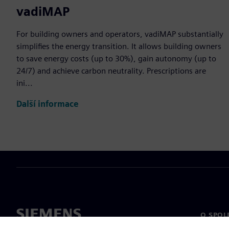
vadiMAP
For building owners and operators, vadiMAP substantially
simplifies the energy transition. It allows building owners
to save energy costs (up to 30%), gain autonomy (up to
24/7) and achieve carbon neutrality. Prescriptions are
ini...
Další informace
O SPOL