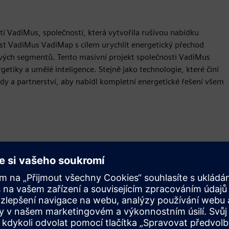
tí VadiMus, společností, která vytvořila rušivou nabídku
st VadiMus VadiMap s cílem urychlit energetický přechod
ových segmentů. Tento masivní projekt společnosti VadiMus
getiky a umělé inteligence. Stejně jako technologie, které činí
y a partnerství, aby nabídl kompletní energetické řešení všem
Pohyb
Build
Rozšiřuje produkt/řešení Siemens Xcelerator nebo na nich
staví vytvořením nového produktu nebo vytváří nové
řešení pro zákazníky integrací produktu Siemens