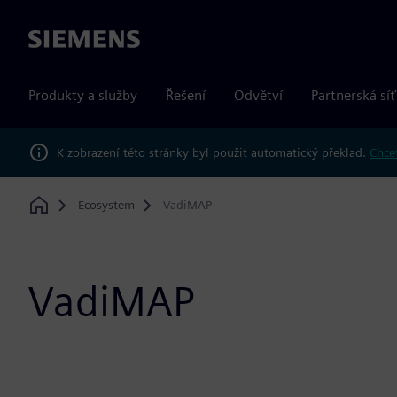
Siemens
Produkty a služby
Řešení
Odvětví
Partnerská síť
K zobrazení této stránky byl použit automatický překlad.
Chcet
Ecosystem
VadiMAP
Home
VadiMAP