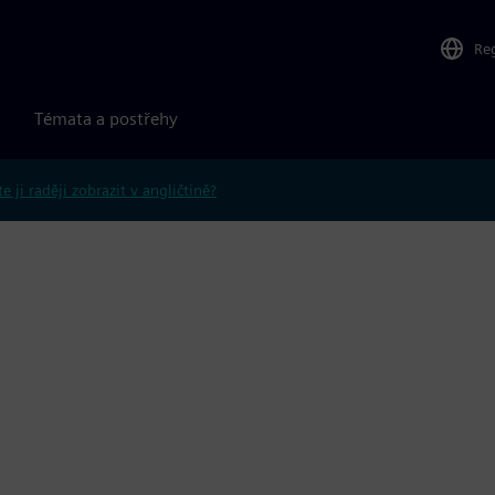
Re
Témata a postřehy
e ji raději zobrazit v angličtině?