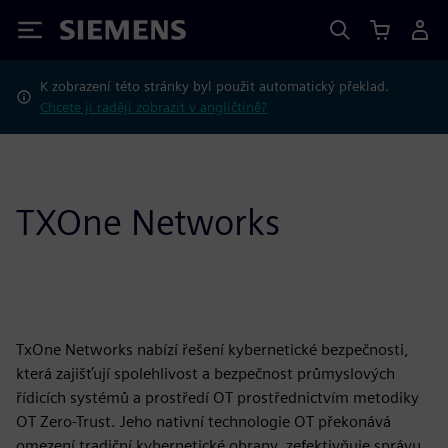
Siemens
K zobrazení této stránky byl použit automatický překlad.
Chcete ji raději zobrazit v angličtině?
TXOne Networks
TxOne Networks nabízí řešení kybernetické bezpečnosti,
která zajišťují spolehlivost a bezpečnost průmyslových
řídicích systémů a prostředí OT prostřednictvím metodiky
OT Zero-Trust. Jeho nativní technologie OT překonává
omezení tradiční kybernetické obrany, zefektivňuje správu,