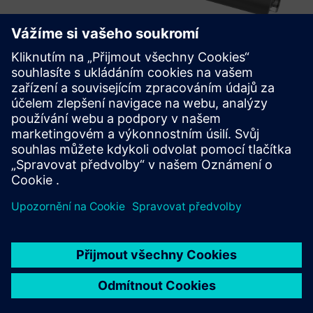
TXOne Portable Inspector
Portable Inspector je přenosný nástroj USB OT bez
instalace, jehož cílem je vyzbrojit operátory OT proti
škodlivým činům.
Další informace