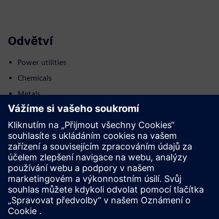
Odvětví
Power utilities
Chemicals
Metals
Pohyb
Build
Rozšiřuje produkt/řešení Siemens Xcelerator nebo na nich
staví vytvořením nového produktu nebo vytváří nové
řešení pro zákazníky integrací produktu Siemens Xcelerator
a vlastního produktu