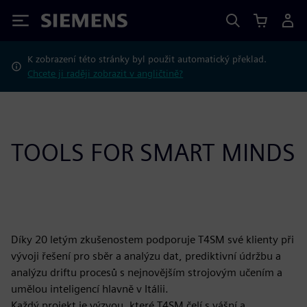
Siemens
K zobrazení této stránky byl použit automatický překlad.
Chcete ji raději zobrazit v angličtině?
TOOLS FOR SMART MINDS
Díky 20 letým zkušenostem podporuje T4SM své klienty při
vývoji řešení pro sběr a analýzu dat, prediktivní údržbu a
analýzu driftu procesů s nejnovějším strojovým učením a
umělou inteligencí hlavně v Itálii.
Každý projekt je výzvou, které T4SM čelí s vášní a