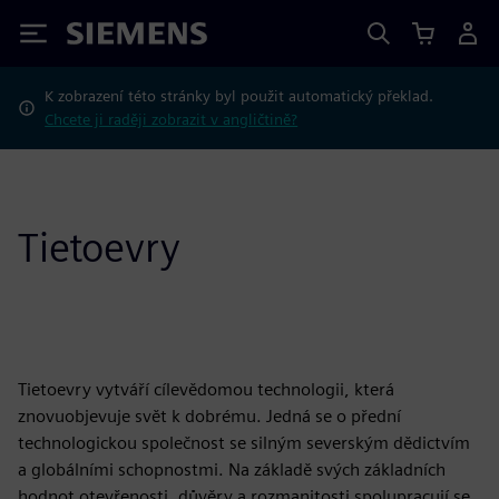
Siemens
K zobrazení této stránky byl použit automatický překlad.
Chcete ji raději zobrazit v angličtině?
Tietoevry
Tietoevry vytváří cílevědomou technologii, která
znovuobjevuje svět k dobrému. Jedná se o přední
technologickou společnost se silným severským dědictvím
a globálními schopnostmi. Na základě svých základních
hodnot otevřenosti, důvěry a rozmanitosti spolupracují se