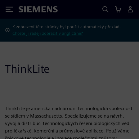
Siemens
K zobrazení této stránky byl použit automatický překlad.
Chcete ji raději zobrazit v angličtině?
ThinkLite
ThinkLite je americká nadnárodní technologická společnost
se sídlem v Massachusetts. Specializujeme se na návrh,
vývoj a distribuci technologických řešení biologických věd
pro lékařské, komerční a průmyslové aplikace. Používáme
špičkové technologie a inovace společnými způsoby,