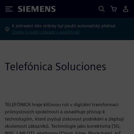
Siemens
K zobrazení této stránky byl použit automatický překlad.
Chcete ji raději zobrazit v angličtině?
Telefónica Soluciones
TELEFÓNICA hraje klíčovou roli v digitální transformaci
průmyslových společností a usnadňuje přístup k
technologiím, které zvyšují ziskovost podnikání a zlepšují
zkušenosti zákazníků. Technologie jako konektivita (5G,
WiFi, LAN OT), platformy (Cloud, Edge, Blockchain), IoT,