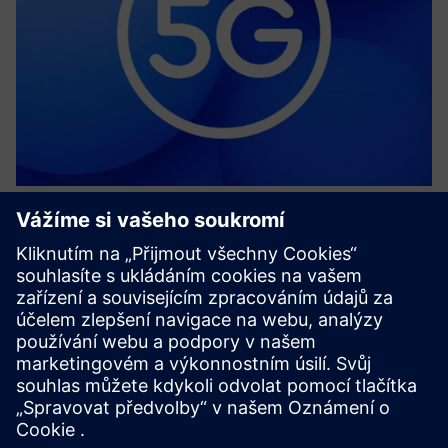
Private 5G for Flexible
Manufacturing
Soukromé 5G společnosti Telefónica umožňuje bezpečné
připojení s nízkou latencí pro technickou integraci Siemens,
podporuje flexibilní výrobu, intralogistiku, data v reálném
čase a konvergenci IT/OT.
Další informace