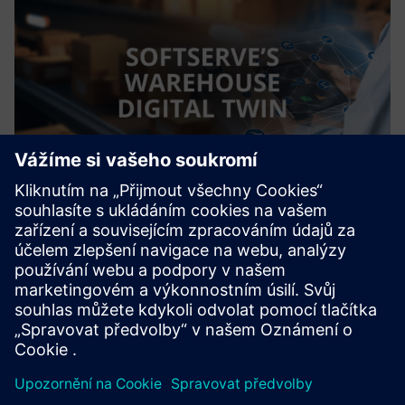
Warehouse Digital Twin
Řešení Warehouse Digital Twin společnosti SoftServe vám
umožní virtuálně stavět, provozovat a přepracovat váš
sklad — bez rizika fyzických zkoušek
Další informace