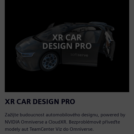
XR CAR DESIGN PRO
Zažijte budoucnost automobilového designu, powered by
NVIDIA Omniverse a CloudXR. Bezproblémově přiveďte
modely aut TeamCenter Viz do Omniverse.