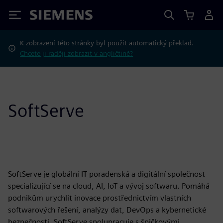
Siemens
K zobrazení této stránky byl použit automatický překlad.
Chcete ji raději zobrazit v angličtině?
SoftServe
SoftServe je globální IT poradenská a digitální společnost
specializující se na cloud, AI, IoT a vývoj softwaru. Pomáhá
podnikům urychlit inovace prostřednictvím vlastních
softwarových řešení, analýzy dat, DevOps a kybernetické
bezpečnosti. SoftServe spolupracuje s špičkovými