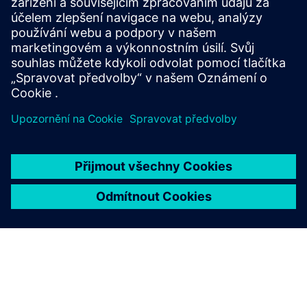
SmartTron are providing customized solutions for
intelligent buildings, energy efficiency, and cost savings in
compliance with national regulations.
Další informace