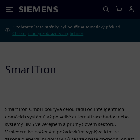
Siemens
K zobrazení této stránky byl použit automatický překlad.
Chcete ji raději zobrazit v angličtině?
SmartTron
SmartTron GmbH pokrývá celou řadu od inteligentních
domácích systémů až po velké automatizace budov nebo
systémy BMS ve veřejném a průmyslovém sektoru.
Vzhledem ke zvýšeným požadavkům vyplývajícím ze
zákona o energii budov (GEG) se však naše obchodní oblast