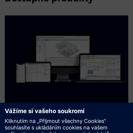
Implementing building control
technology