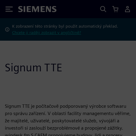
Siemens
K zobrazení této stránky byl použit automatický překlad.
Chcete ji raději zobrazit v angličtině?
Signum TTE
Signum TTE je počítačově podporovaný výrobce softwaru
pro správu zařízení. V oblasti facility managementu věříme,
že majitelé, uživatelé, poskytovatelé služeb, vývojáři a
investoři si zaslouží bezproblémové a propojené zážitky.
windesk.fm S CAFM propojujeme budovy, lidi a procesy