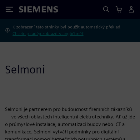
Siemens
K zobrazení této stránky byl použit automatický překlad.
Chcete ji raději zobrazit v angličtině?
Selmoni
Selmoni je partnerem pro budoucnost firemních zákazníků
— ve všech oblastech inteligentní elektrotechniky. Ať už jde
o průmyslové instalace, automatizaci budov nebo ICT a
komunikace, Selmoni vytváří podmínky pro digitální
transformaci pomocí bezpečných potrubních systémů a