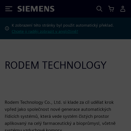
Siemens
K zobrazení této stránky byl použit automatický překlad.
Chcete ji raději zobrazit v angličtině?
RODEM TECHNOLOGY
Rodem Technology Co., Ltd. si klade za cíl udělat krok
vpřed jako společnost nové generace automatických
řídicích systémů, která vede systém čistých prostor
aplikovaný na celý farmaceutický a bioprůmysl, včetně
systému vzduchové komory.