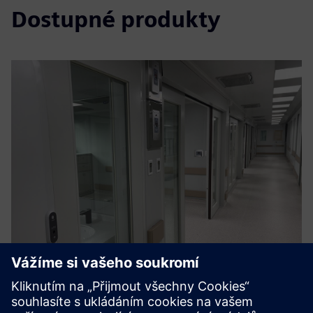
Dostupné produkty
AIRLOCK(InterLock) System