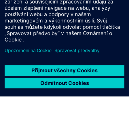
Systém Air-Lock minimalizuje tlakové ztráty a zabraňuje
křížové kontaminaci blokováním plynů, bakterií, UV záření
a hluku pomocí blokovacích dveří.
Další informace