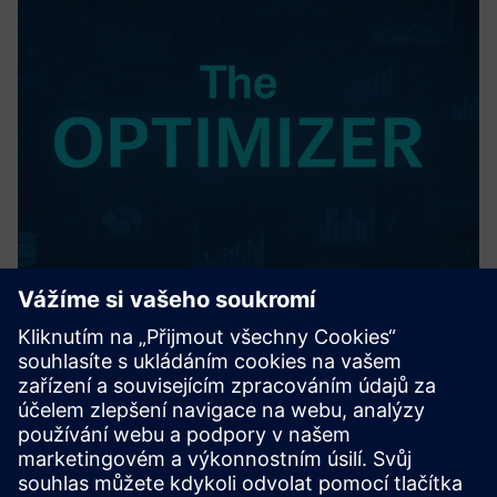
The OPTIMIZER
Pokročilá analýza AI/ML v uzavřené smyčce skutečných
procesních dat - odemkne optimální kombinace procesních
vstupů a řídicích parametrů pro rychlé zlepšení výtěžnosti,
kvality, doby provozuschopnosti a konečného výkonu.