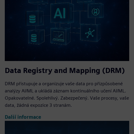
Data Registry and Mapping (DRM)
DRM přistupuje a organizuje vaše data pro přizpůsobené
analýzy AI/ML a ukládá záznam kontinuálního učení AI/ML.
Opakovatelné. Spolehlivý. Zabezpečený. Vaše procesy, vaše
data, žádná expozice 3 stranám.
Další informace