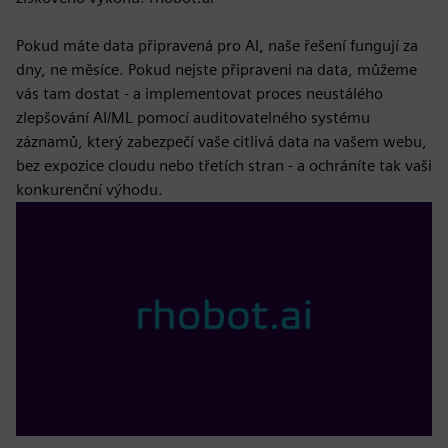
Pokud máte data připravená pro AI, naše řešení fungují za
dny, ne měsíce. Pokud nejste připraveni na data, můžeme
vás tam dostat - a implementovat proces neustálého
zlepšování AI/ML pomocí auditovatelného systému
záznamů, který zabezpečí vaše citlivá data na vašem webu,
bez expozice cloudu nebo třetích stran - a ochráníte tak vaši
konkurenční výhodu.