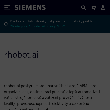
Siemens
K zobrazení této stránky byl použit automatický překlad.
Chcete ji raději zobrazit v angličtině?
rhobot.ai
rhobot.ai poskytuje sadu nativních nástrojů AI/ML pro
organizaci dat, optimalizaci procesů a lepší automatizaci
vašich strojů, procesů a zařízení pro zvýšení výnosu,
kvality, provozuschopnosti, efektivity a celkového
ziskového výkonu. rhobot.ai