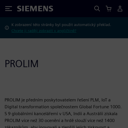
Siemens
K zobrazení této stránky byl použit automatický překlad.
Chcete ji raději zobrazit v angličtině?
PROLIM
PROLIM je předním poskytovatelem řešení PLM, IoT a
Digital transformation společnostem Global Fortune 1000.
S 9 globálními kancelářemi v USA, Indii a Austrálii získala
PROLIM více než 30 ocenění a hrdě slouží více než 1400
zákazníkům, aby inovovali a zlepšili jejich ziskovost a