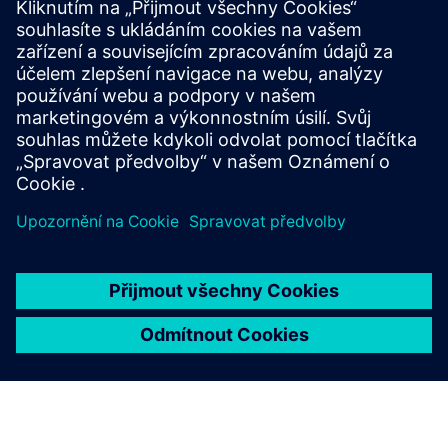
Softwarový balíček Siemens Industrial Edge poskytuje
výrobcům bezprecedentní rychlost získávání hodnoty tím,
že otevírá použitelné poznatky ze strojních dat na jejich
výrobním podlaze. Tato služba s pevnými náklady od
společnosti ...
Další informace