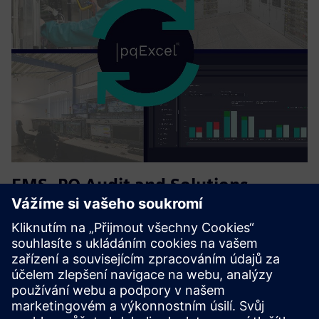
EMS, PQ Audit and Solutions,
Management Audit Consultancy
Assess energy performance and implement ISO 50001-
aligned energy management systems. Analyze electrical
networks to identify power quality disturbances,
harmonics and demand issues, establish measurement
frameworks and drive data-...