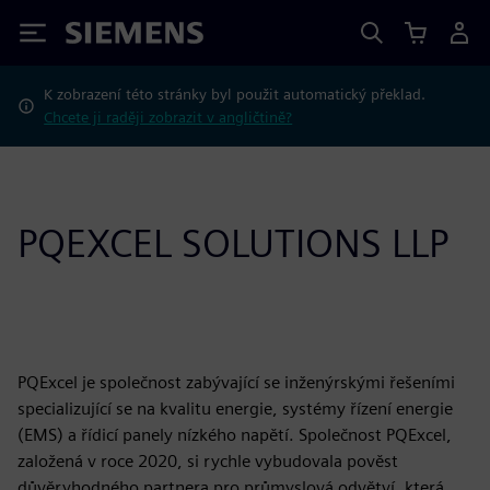
Siemens
K zobrazení této stránky byl použit automatický překlad.
Chcete ji raději zobrazit v angličtině?
PQEXCEL SOLUTIONS LLP
PQExcel je společnost zabývající se inženýrskými řešeními
specializující se na kvalitu energie, systémy řízení energie
(EMS) a řídicí panely nízkého napětí. Společnost PQExcel,
založená v roce 2020, si rychle vybudovala pověst
důvěryhodného partnera pro průmyslová odvětví, která