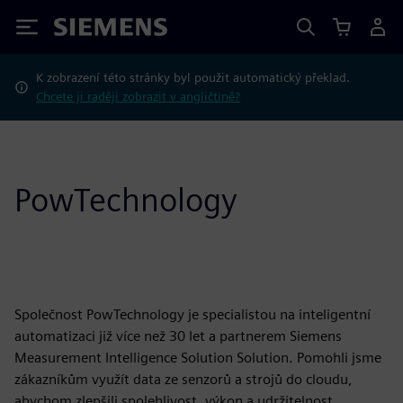
Siemens
K zobrazení této stránky byl použit automatický překlad.
Chcete ji raději zobrazit v angličtině?
PowTechnology
Společnost PowTechnology je specialistou na inteligentní
automatizaci již více než 30 let a partnerem Siemens
Measurement Intelligence Solution Solution. Pomohli jsme
zákazníkům využít data ze senzorů a strojů do cloudu,
abychom zlepšili spolehlivost, výkon a udržitelnost.