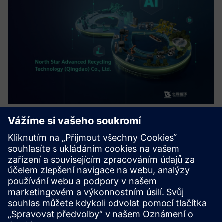
Precise Dismantling Solution for Li-
ion Battery Recycling
Precise Dismantling Solution, achieving visual guidance for
the disassembly process of retired batteries, early warning
of dangerous operations, human-machine collaborative
work, and enhancing the production efficiency level of th...
Další informace