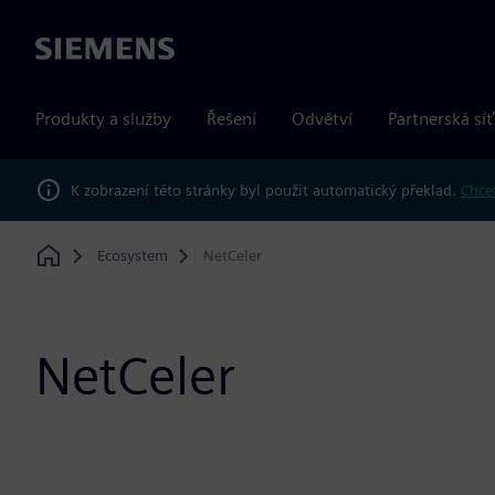
Siemens
Produkty a služby
Řešení
Odvětví
Partnerská síť
K zobrazení této stránky byl použit automatický překlad.
Chcet
Ecosystem
NetCeler
Home
NetCeler