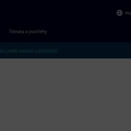
Re
Témata a postřehy
e ji raději zobrazit v angličtině?