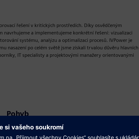
rovací řešení v kritických prostředích. Díky osvědčeným
avrhujeme a implementujeme konkrétní řešení: vizualizaci
itorování systému, analýzu a optimalizaci procesů. IVPower je
mu nasazení po celém světě jsme získali trvalou důvěru hlavních
borníky, IT specialisty a projektovými manažery orientovanými
Pohyb
Build
Rozšiřuje produkt/řešení Siemens Xcelerator nebo na nich