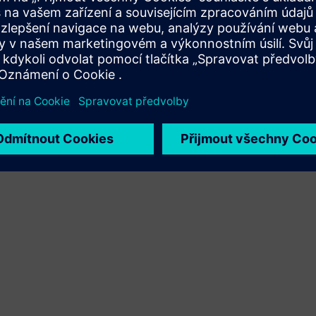
staví vytvořením nového produktu nebo vytváří nové
řešení pro zákazníky integrací produktu Siemens
Xcelerator a vlastního produktu
Sell
Prodej/spoluprodej softwaru a digitálního hardwaru pro
Siemens Xcelerator