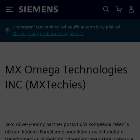
Siemens
K zobrazení této stránky byl použit automatický překlad.
Chcete ji raději zobrazit v angličtině?
MX Omega Technologies
INC (MXTechies)
Jako důvěryhodný partner poskytující komplexní řešení s
nízkým kódem. Pomáháme podnikům urychlit digitální
transformaci - s hlubokými odbornými znalostmi v oboru a