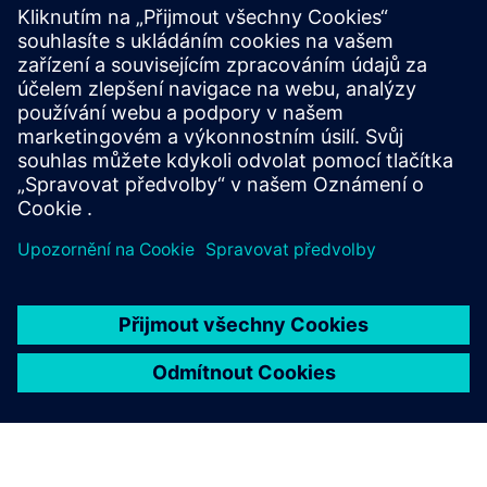
Pohyb
Build
Rozšiřuje produkt/řešení Siemens Xcelerator nebo na nich
staví vytvořením nového produktu nebo vytváří nové
řešení pro zákazníky integrací produktu Siemens Xcelerator
a vlastního produktu