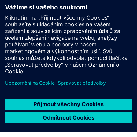
IE Config & Deployment
We provide scalable solutions for data connectivity.
Harness the efficiency of our expert configuration and
deployment for Siemens Industrial Edge devices. Achieve
seamless integration, optimal performance, and sustained
competiti...
Další informace