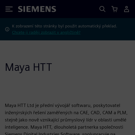
Siemens
K zobrazení této stránky byl použit automatický překlad.
Chcete ji raději zobrazit v angličtině?
Maya HTT
Maya HTT Ltd je přední vývojář softwaru, poskytovatel
inženýrských řešení zaměřených na CAE, CAD, CAM a PLM,
stejně jako nově vznikající průmyslový lídr v oblasti umělé
inteligence. Maya HTT, dlouholetá partnerka společnosti
Siemens Digital Industries Software, spolupracuje na